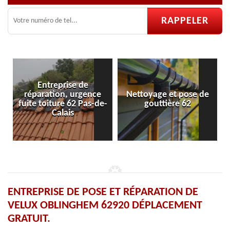
Entreprise de
réparation, urgence
Nettoyage et pose de
Pose
fuite toiture 62 Pas-de-
gouttière 62
Calais
ENTREPRISE DE POSE ET RÉPARATION DE
VELUX OBLINGHEM 62920 DÉPLACEMENT
GRATUIT.