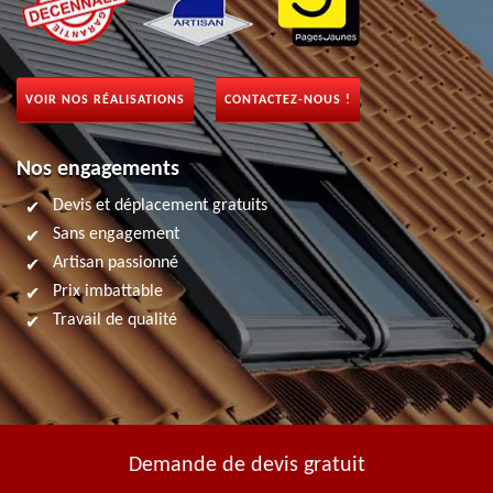
VOIR NOS RÉALISATIONS
CONTACTEZ-NOUS !
Nos engagements
Devis et déplacement gratuits
Sans engagement
Artisan passionné
Prix imbattable
Travail de qualité
Demande de devis gratuit