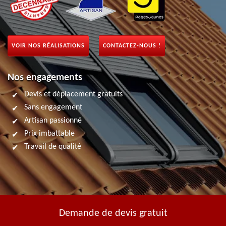
VOIR NOS RÉALISATIONS
CONTACTEZ-NOUS !
Nos engagements
Devis et déplacement gratuits
Sans engagement
Artisan passionné
Prix imbattable
Travail de qualité
Demande de devis gratuit