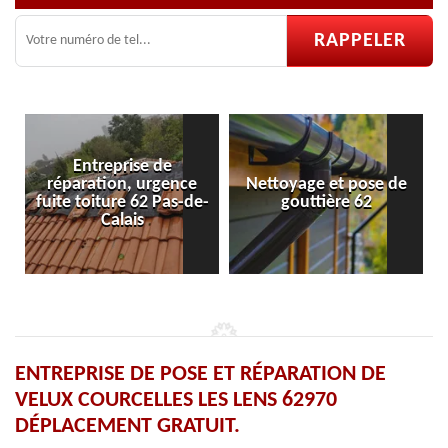
e
Nettoyage et pose de
Pose et réparation de
de-
gouttière 62
velux 62
ENTREPRISE DE POSE ET RÉPARATION DE
VELUX COURCELLES LES LENS 62970
DÉPLACEMENT GRATUIT.