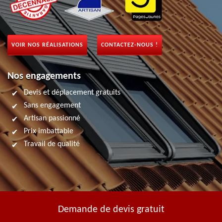
VOIR NOS RÉALISATIONS
CONTACTEZ-NOUS !
Nos engagements
Devis et déplacement gratuits
Sans engagement
Artisan passionné
Prix imbattable
Travail de qualité
Demande de devis gratuit