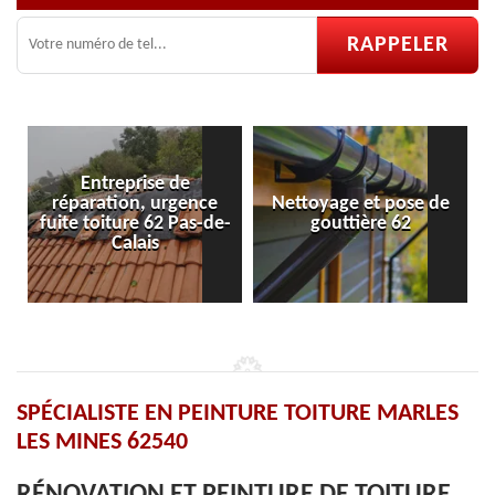
de
gence
Nettoyage et pose de
Pose et réparation d
Pas-de-
gouttière 62
velux 62
SPÉCIALISTE EN PEINTURE TOITURE MARLES
LES MINES 62540