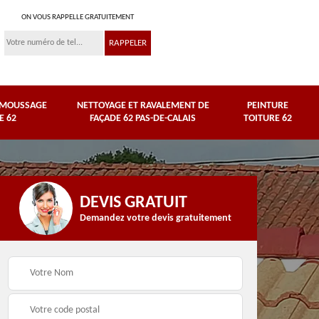
ON VOUS RAPPELLE GRATUITEMENT
ÉMOUSSAGE
NETTOYAGE ET RAVALEMENT DE
PEINTURE
E 62
FAÇADE 62 PAS-DE-CALAIS
TOITURE 62
DEVIS GRATUIT
Demandez votre devis gratuitement
Nettoyage et
e
ravalement de façade
Peinture toiture 62
62 Pas-de-Calais