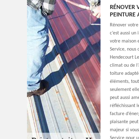
RÉNOVER V
PEINTURE 
Rénover votre 
c’est aussi un
votre maison 
Service, nous 
Hendecourt Les
climat ou de l
toiture adapté
éléments, tout
seulement elle
peut aussi amé
réfléchissant l
facture d’éner
plaisante peut
majeur si vous
Service pour u