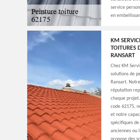
service person
en embellissan
KM SERVIC
TOITURES 
RANSART
Chez KM Servi
solutions de p
Ransart. Notre
réputation rep
chaque projet.
code 62175, n
et notre capac
spécifiques de
anciennes ou l
propose des so