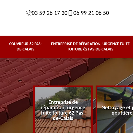
03 59 28 17 30
06 99 21 08 50
COUVREUR 62 PAS-
ENTREPRISE DE RÉPARATION, URGENCE FUITE
DE-CALAIS
TOITURE 62 PAS-DE-CALAIS
Entreprise de
62 Pas-de-
réparation, urgence
Nettoyage et 
lais
fuite toiture 62 Pas-
gouttière
de-Calais