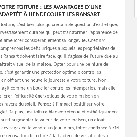
OTRE TOITURE : LES AVANTAGES D'UNE
ADAPTÉE À HENDECOURT LES RANSART
toiture, c’est bien plus qu’une simple question d’esthétique,
 investissement durable qui peut transformer l’apparence de
et améliorer considérablement sa longévité. Chez KM
comprenons les défis uniques auxquels les propriétaires de
 Ransart doivent faire face, qu’il s’agisse de l’usure due au
’attrait visuel de la maison. Opter pour une peinture de
e, c’est garantir une protection optimale contre les
 en offrant une nouvelle jeunesse à votre toiture. Non
 agit comme un bouclier contre les intempéries, mais elle
liorer l’efficacité énergétique de votre maison en
es rayons du soleil. Pensez à l’impact positif sur votre
gie! De plus, une toiture bien entretenue et esthétiquement
 aussi augmenter la valeur de votre maison, un atout
 envisagez de la vendre un jour. Alors, faites confiance à KM
ne rénovation de toiture à la hauteur de vos attentes à