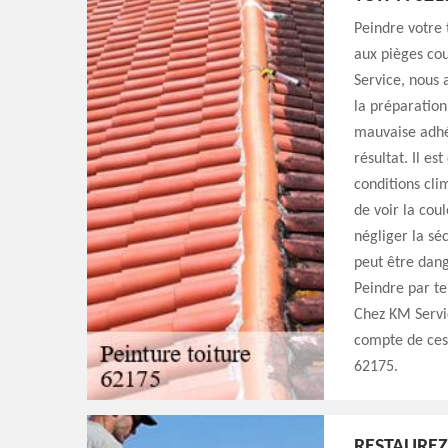
Peindre votre 
aux pièges cou
Service, nous 
la préparation
mauvaise adhé
résultat. Il es
conditions cli
de voir la co
négliger la sé
peut être dang
Peindre par t
Chez KM Servic
compte de ces 
62175.
RESTAUREZ