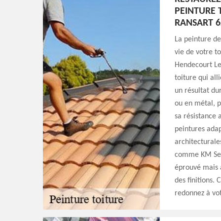
PEINTURE 
RANSART 6
La peinture de
vie de votre t
Hendecourt Le
toiture qui al
un résultat dur
ou en métal, p
sa résistance 
peintures adap
architecturale
comme KM Serv
éprouvé mais a
des finitions. 
redonnez à vot