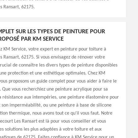
s Ransart, 62175.
PLET SUR LES TYPES DE PEINTURE POUR
ROPOSÉ PAR KM SERVICE
 KM Service, votre expert en peinture pour toiture à
 Ransart, 62175. Si vous envisagez de rénover votre
 crucial de connaître les divers types de peinture disponibles
une protection et une esthétique optimales. Chez KM
vous proposons un guide complet pour vous aider à faire le
. Que vous recherchiez une peinture acrylique pour sa
sa résistance aux intempéries, une peinture élastomère pour
 et son imperméabilité, ou une peinture à base de silicone
tion thermique, nous avons tout ce qu'il vous faut. Notre
court Les Ransart est là pour vous conseiller et vous
es solutions les plus adaptées à votre toiture et aux
matiques de 62175. Faites confiance à KM Service pour un