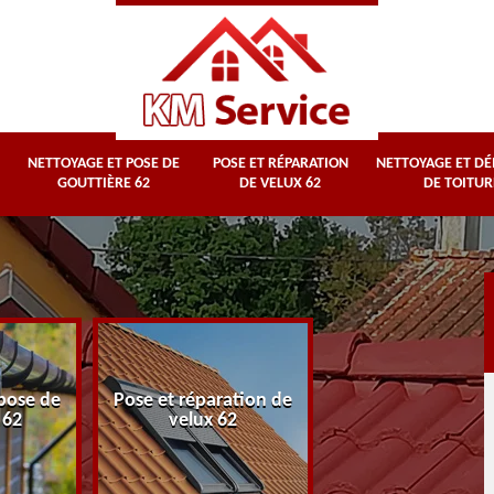
NETTOYAGE ET POSE DE
POSE ET RÉPARATION
NETTOYAGE ET D
GOUTTIÈRE 62
DE VELUX 62
DE TOITUR
Nettoyage et
pose de
Pose et réparation de
démoussage d
 62
velux 62
toiture 62