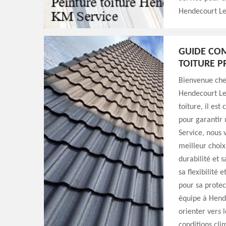
Hendecourt Le
GUIDE COM
TOITURE P
Bienvenue chez
Hendecourt Les
toiture, il est
pour garantir 
Service, nous 
meilleur choix
durabilité et 
sa flexibilité
pour sa protec
équipe à Hende
orienter vers l
conditions cli