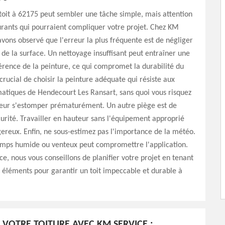
toit à 62175 peut sembler une tâche simple, mais attention
rants qui pourraient compliquer votre projet. Chez KM
avons observé que l'erreur la plus fréquente est de négliger
 de la surface. Un nettoyage insuffisant peut entraîner une
rence de la peinture, ce qui compromet la durabilité du
t crucial de choisir la peinture adéquate qui résiste aux
matiques de Hendecourt Les Ransart, sans quoi vous risquez
uleur s'estomper prématurément. Un autre piège est de
curité. Travailler en hauteur sans l'équipement approprié
ereux. Enfin, ne sous-estimez pas l'importance de la météo.
emps humide ou venteux peut compromettre l'application.
e, nous vous conseillons de planifier votre projet en tenant
éléments pour garantir un toit impeccable et durable à
 VOTRE TOITURE AVEC KM SERVICE :