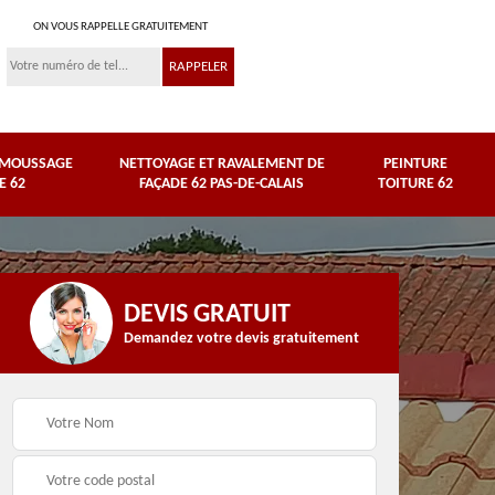
ON VOUS RAPPELLE GRATUITEMENT
ÉMOUSSAGE
NETTOYAGE ET RAVALEMENT DE
PEINTURE
E 62
FAÇADE 62 PAS-DE-CALAIS
TOITURE 62
DEVIS GRATUIT
Demandez votre devis gratuitement
Nettoyage et
e
ravalement de façade
Peinture toiture 62
62 Pas-de-Calais