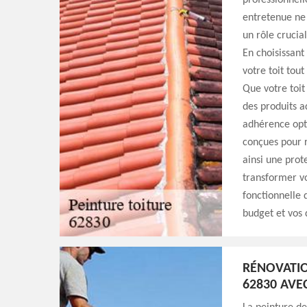
professionnell
entretenue ne 
un rôle crucia
En choisissant
votre toit tou
Que votre toit 
des produits a
adhérence opti
conçues pour ré
ainsi une prot
transformer vo
fonctionnelle 
budget et vos 
RÉNOVATIO
62830 AVE