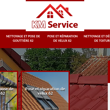
NETTOYAGE ET POSE DE
POSE ET RÉPARATION
NETTOYAGE ET D
GOUTTIÈRE 62
DE VELUX 62
DE TOITUR
Nettoyage et
pose de
Pose et réparation de
démoussage d
 62
velux 62
toiture 62