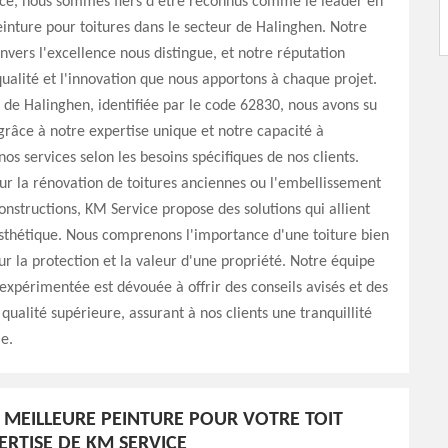
ce, nous sommes fiers d'être reconnus comme le leader en
einture pour toitures dans le secteur de Halinghen. Notre
ers l'excellence nous distingue, et notre réputation
qualité et l'innovation que nous apportons à chaque projet.
 de Halinghen, identifiée par le code 62830, nous avons su
râce à notre expertise unique et notre capacité à
nos services selon les besoins spécifiques de nos clients.
ur la rénovation de toitures anciennes ou l'embellissement
onstructions, KM Service propose des solutions qui allient
esthétique. Nous comprenons l'importance d'une toiture bien
r la protection et la valeur d'une propriété. Notre équipe
expérimentée est dévouée à offrir des conseils avisés et des
 qualité supérieure, assurant à nos clients une tranquillité
le.
A MEILLEURE PEINTURE POUR VOTRE TOIT
ERTISE DE KM SERVICE