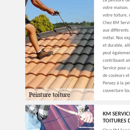
La peinture de
votre maison.
votre toiture,
Chez KM Servic
aux différents 
métal. Nos exp
et durable, al
peut également
contribuant ai
Service pour u
de couleurs et 
Pensez à la pe
couverture tou
KM SERVIC
TOITURES 