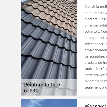
Choisir la mei
taille, mais a
d'enfant. Basé
offrir des solu
votre toit. No
pourquoi notr
sélectionner l
environnement.
personnalisé, d
produits de ha
souhaitiez rén
notre service 
recommandation
seulement pro
RÉNOVER V