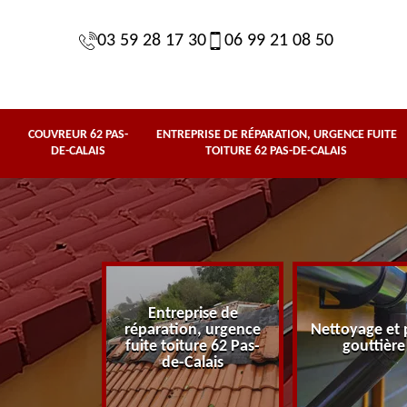
03 59 28 17 30
06 99 21 08 50
COUVREUR 62 PAS-
ENTREPRISE DE RÉPARATION, URGENCE FUITE
DE-CALAIS
TOITURE 62 PAS-DE-CALAIS
Entreprise de
62 Pas-de-
réparation, urgence
Nettoyage et 
lais
fuite toiture 62 Pas-
gouttière
de-Calais