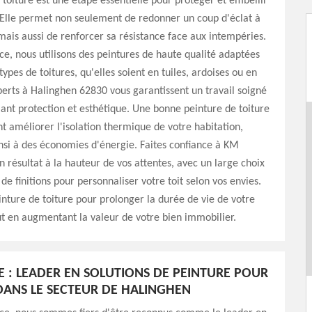
 toiture est une étape essentielle pour protéger et embellir
 Elle permet non seulement de redonner un coup d'éclat à
 mais aussi de renforcer sa résistance face aux intempéries.
e, nous utilisons des peintures de haute qualité adaptées
types de toitures, qu'elles soient en tuiles, ardoises ou en
erts à Halinghen 62830 vous garantissent un travail soigné
liant protection et esthétique. Une bonne peinture de toiture
 améliorer l'isolation thermique de votre habitation,
nsi à des économies d'énergie. Faites confiance à KM
n résultat à la hauteur de vos attentes, avec un large choix
de finitions pour personnaliser votre toit selon vos envies.
inture de toiture pour prolonger la durée de vie de votre
t en augmentant la valeur de votre bien immobilier.
E : LEADER EN SOLUTIONS DE PEINTURE POUR
DANS LE SECTEUR DE HALINGHEN