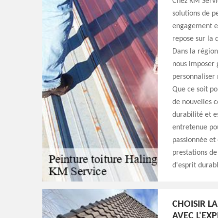
Chez KM Servi
solutions de p
engagement env
repose sur la 
Dans la région
nous imposer g
personnaliser 
Que ce soit po
de nouvelles c
durabilité et 
entretenue pou
passionnée et 
prestations de
d'esprit durab
CHOISIR L
AVEC L'EXP