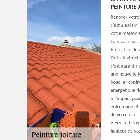
PEINTURE 
Rénover votre 
c’est aussi un
votre maison 
Service, nous 
Halinghen doiv
l’attrait visu
c’est garantir
une nouvelle j
bouclier contr
énergétique de
à l’impact posi
entretenue et 
de votre maiso
Alors, faites 
hauteur de vos