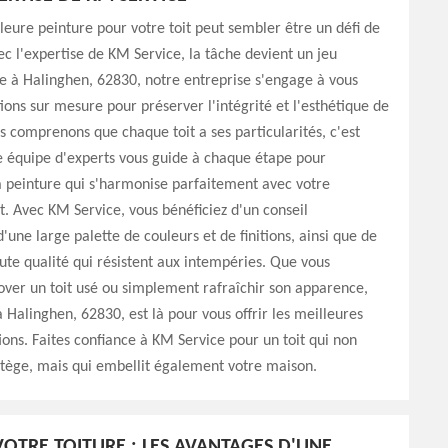
lleure peinture pour votre toit peut sembler être un défi de
vec l'expertise de KM Service, la tâche devient un jeu
e à Halinghen, 62830, notre entreprise s'engage à vous
tions sur mesure pour préserver l'intégrité et l'esthétique de
us comprenons que chaque toit a ses particularités, c'est
e équipe d'experts vous guide à chaque étape pour
a peinture qui s'harmonise parfaitement avec votre
 Avec KM Service, vous bénéficiez d'un conseil
'une large palette de couleurs et de finitions, ainsi que de
ute qualité qui résistent aux intempéries. Que vous
over un toit usé ou simplement rafraîchir son apparence,
à Halinghen, 62830, est là pour vous offrir les meilleures
s. Faites confiance à KM Service pour un toit qui non
tège, mais qui embellit également votre maison.
OTRE TOITURE : LES AVANTAGES D'UNE