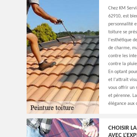
Chez KM Servi
62910, est bie
personnalité e
toiture se pré
l'esthétique 
de charme, ma
contre les int
contre la pluie
En optant pour
et l'attrait v
vous offrir un
et pérenne. La
élégance aux 
CHOISIR L
AVEC L'EXP