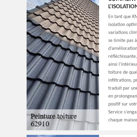
L'ISOLATIO
En tant que KM
isolation opti
variations cli
se limite pas à
d’amélioration
réfléchissante
ainsi l'intérie
toiture de qual
infiltrations, 
traduit par un
en prolongeant
positif sur vo
Service s'enga
chaque maison 