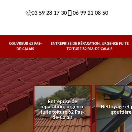
03 59 28 17 30
06 99 21 08 50
COUVREUR 62 PAS-
ENTREPRISE DE RÉPARATION, URGENCE FUITE
DE-CALAIS
TOITURE 62 PAS-DE-CALAIS
Entreprise de
62 Pas-de-
réparation, urgence
Nettoyage et 
lais
fuite toiture 62 Pas-
gouttière
de-Calais