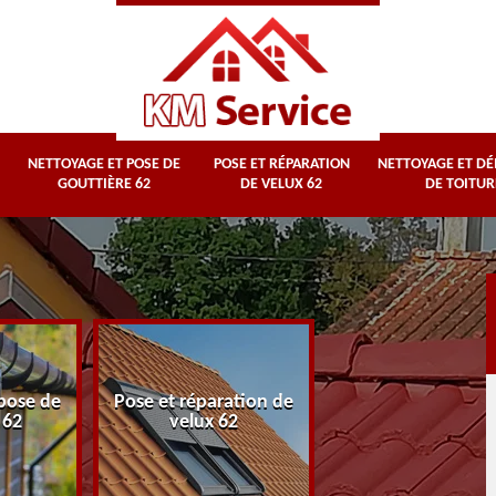
NETTOYAGE ET POSE DE
POSE ET RÉPARATION
NETTOYAGE ET D
GOUTTIÈRE 62
DE VELUX 62
DE TOITUR
Nettoyage et
pose de
Pose et réparation de
démoussage d
 62
velux 62
toiture 62