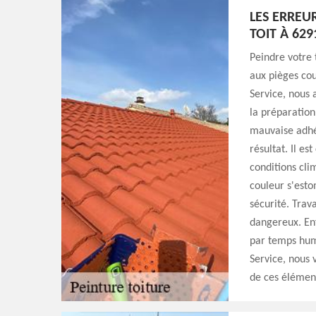
LES ERREU
TOIT À 629
Peindre votre 
aux pièges cou
Service, nous 
la préparation
mauvaise adhé
résultat. Il es
conditions cli
couleur s'est
sécurité. Trav
dangereux. Enf
par temps hum
Service, nous 
de ces élément