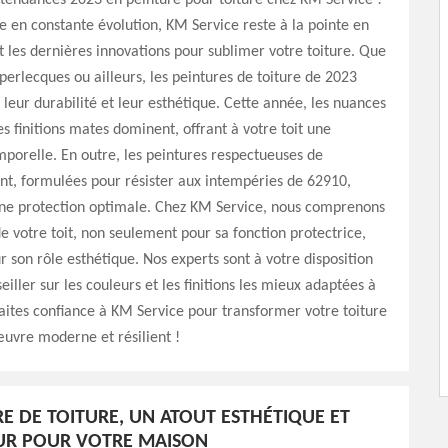
tendances 2023 en peinture pour toiture chez KM Service !
en constante évolution, KM Service reste à la pointe en
 les dernières innovations pour sublimer votre toiture. Que
Eperlecques ou ailleurs, les peintures de toiture de 2023
r leur durabilité et leur esthétique. Cette année, les nuances
es finitions mates dominent, offrant à votre toit une
porelle. En outre, les peintures respectueuses de
nt, formulées pour résister aux intempéries de 62910,
une protection optimale. Chez KM Service, nous comprenons
e votre toit, non seulement pour sa fonction protectrice,
r son rôle esthétique. Nos experts sont à votre disposition
iller sur les couleurs et les finitions les mieux adaptées à
Faites confiance à KM Service pour transformer votre toiture
uvre moderne et résilient !
RE DE TOITURE, UN ATOUT ESTHÉTIQUE ET
UR POUR VOTRE MAISON