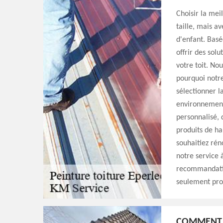
Choisir la mei
taille, mais a
d'enfant. Basé
offrir des solu
votre toit. No
pourquoi notr
sélectionner l
environnement.
personnalisé, d
produits de ha
souhaitiez rén
notre service 
recommandation
seulement pro
COMMENT L