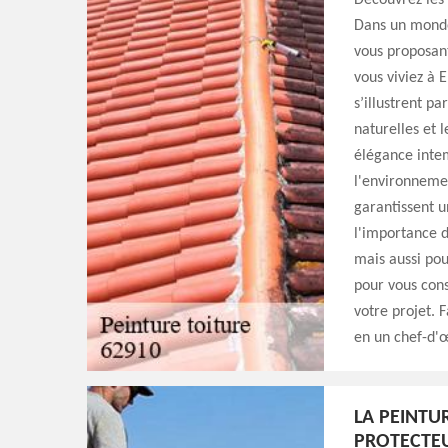
Découvrez les 
Dans un monde 
vous proposant
vous viviez à 
s’illustrent pa
naturelles et l
élégance intem
l'environneme
garantissent 
l'importance d
mais aussi pou
pour vous conse
votre projet. 
en un chef-d'œ
LA PEINTU
PROTECTE