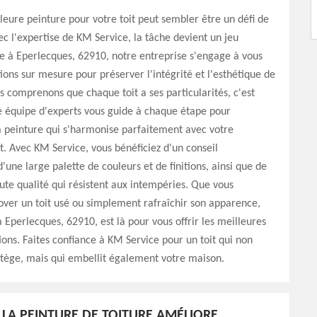
lleure peinture pour votre toit peut sembler être un défi de
vec l'expertise de KM Service, la tâche devient un jeu
e à Eperlecques, 62910, notre entreprise s'engage à vous
tions sur mesure pour préserver l'intégrité et l'esthétique de
us comprenons que chaque toit a ses particularités, c'est
e équipe d'experts vous guide à chaque étape pour
a peinture qui s'harmonise parfaitement avec votre
 Avec KM Service, vous bénéficiez d'un conseil
'une large palette de couleurs et de finitions, ainsi que de
ute qualité qui résistent aux intempéries. Que vous
over un toit usé ou simplement rafraîchir son apparence,
à Eperlecques, 62910, est là pour vous offrir les meilleures
s. Faites confiance à KM Service pour un toit qui non
tège, mais qui embellit également votre maison.
A PEINTURE DE TOITURE AMÉLIORE