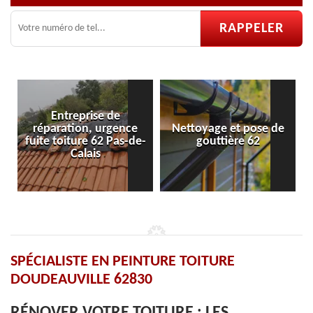
Nettoyage et pose de
Pose et réparation de
-
gouttière 62
velux 62
SPÉCIALISTE EN PEINTURE TOITURE
DOUDEAUVILLE 62830