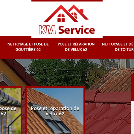
NETTOYAGE ET POSE DE
POSE ET RÉPARATION
NETTOYAGE ET D
GOUTTIÈRE 62
DE VELUX 62
DE TOITUR
Nettoyage et
pose de
Pose et réparation de
démoussage d
 62
velux 62
toiture 62