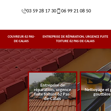
03 59 28 17 30
06 99 21 08 50
COUVREUR 62 PAS-
ENTREPRISE DE RÉPARATION, URGENCE FUITE
DE-CALAIS
TOITURE 62 PAS-DE-CALAIS
Entreprise de
62 Pas-de-
réparation, urgence
Nettoyage et 
lais
fuite toiture 62 Pas-
gouttière
de-Calais