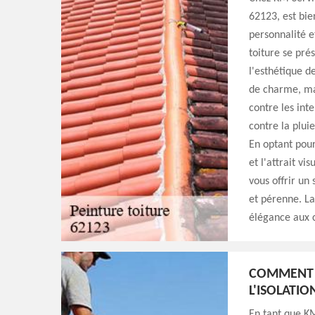
62123, est bie
personnalité e
toiture se pré
l'esthétique 
de charme, ma
contre les int
contre la pluie
En optant pour
et l'attrait v
vous offrir un
et pérenne. La
élégance aux 
COMMENT L
L'ISOLATIO
En tant que KM