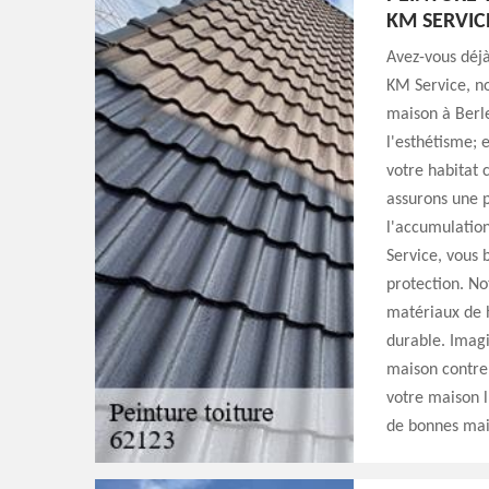
KM SERVICE
Avez-vous déjà
KM Service, no
maison à Berle
l'esthétisme; 
votre habitat 
assurons une pr
l'accumulatio
Service, vous 
protection. No
matériaux de h
durable. Imagi
maison contre 
votre maison l
de bonnes mai