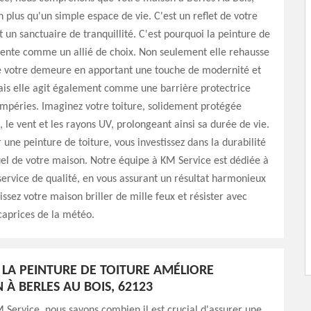
n plus qu'un simple espace de vie. C'est un reflet de votre
t un sanctuaire de tranquillité. C'est pourquoi la peinture de
sente comme un allié de choix. Non seulement elle rehausse
de votre demeure en apportant une touche de modernité et
is elle agit également comme une barrière protectrice
empéries. Imaginez votre toiture, solidement protégée
, le vent et les rayons UV, prolongeant ainsi sa durée de vie.
 une peinture de toiture, vous investissez dans la durabilité
isuel de votre maison. Notre équipe à KM Service est dédiée à
 service de qualité, en vous assurant un résultat harmonieux
issez votre maison briller de mille feux et résister avec
caprices de la météo.
A PEINTURE DE TOITURE AMÉLIORE
N À BERLES AU BOIS, 62123
 Service, nous savons combien il est crucial d'assurer une