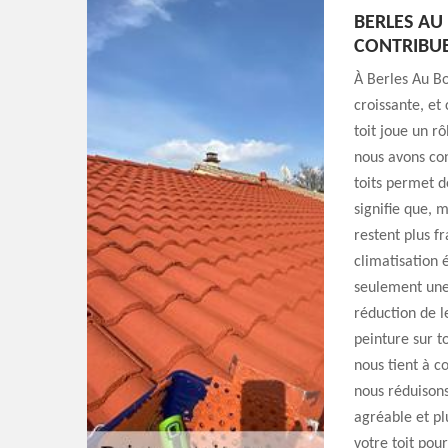
BERLES AU
CONTRIBUE-
À Berles Au Bo
croissante, et
toit joue un rô
nous avons con
toits permet d
signifie que, 
restent plus f
climatisation 
seulement une
réduction de l
peinture sur t
nous tient à c
nous réduisons
agréable et pl
votre toit pour