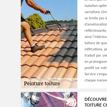
isolation opti
variations cli
se limite pas à
d’amélioration
réfléchissante
ainsi l'intérie
toiture de qual
infiltrations, 
traduit par un
en prolongeant
positif sur vo
Service s'enga
chaque maison 
DÉCOUVREZ
TOITURE C