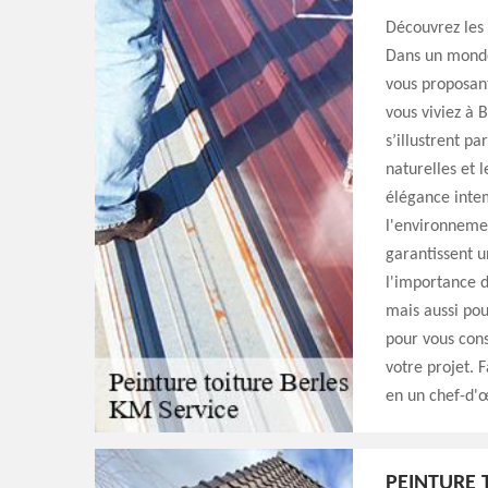
Découvrez les 
Dans un monde 
vous proposant
vous viviez à B
s’illustrent pa
naturelles et l
élégance intem
l'environneme
garantissent 
l'importance d
mais aussi pou
pour vous conse
votre projet. 
en un chef-d'œ
PEINTURE 