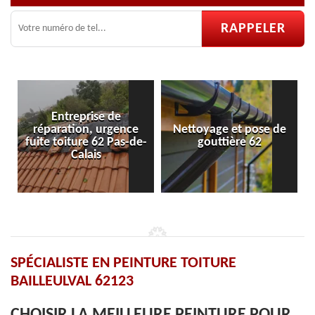
e
ence
Nettoyage et pose de
Pose et réparation de
as-de-
gouttière 62
velux 62
SPÉCIALISTE EN PEINTURE TOITURE
BAILLEULVAL 62123