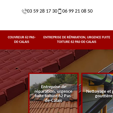
03 59 28 17 30
06 99 21 08 50
COUVREUR 62 PAS-
ENTREPRISE DE RÉPARATION, URGENCE FUITE
DE-CALAIS
TOITURE 62 PAS-DE-CALAIS
Entreprise de
62 Pas-de-
réparation, urgence
Nettoyage et 
lais
fuite toiture 62 Pas-
gouttière
de-Calais