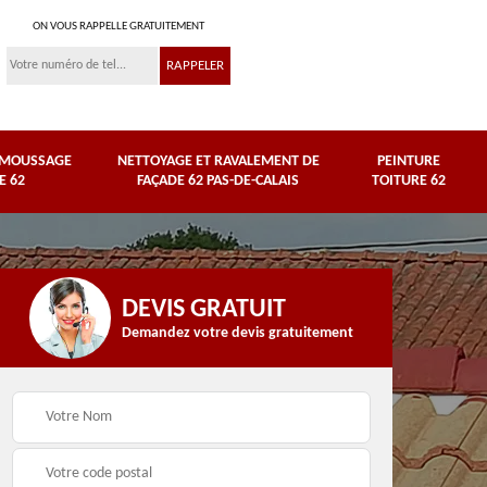
ON VOUS RAPPELLE GRATUITEMENT
ÉMOUSSAGE
NETTOYAGE ET RAVALEMENT DE
PEINTURE
E 62
FAÇADE 62 PAS-DE-CALAIS
TOITURE 62
DEVIS GRATUIT
Demandez votre devis gratuitement
Nettoyage et
e
ravalement de façade
Peinture toiture 62
62 Pas-de-Calais