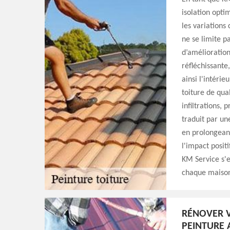
isolation opti
les variations
ne se limite pa
d’amélioration
réfléchissante
ainsi l'intérie
toiture de qual
infiltrations, 
traduit par un
en prolongeant
l'impact posit
KM Service s'e
chaque maison 
RÉNOVER V
PEINTURE 