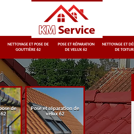
NETTOYAGE ET POSE DE
POSE ET RÉPARATION
NETTOYAGE ET D
GOUTTIÈRE 62
DE VELUX 62
DE TOITUR
Nettoyage et
pose de
Pose et réparation de
démoussage d
 62
velux 62
toiture 62