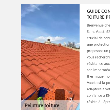
GUIDE COM
TOITURE P
Bienvenue chez
Saint Vaast, 62
crucial de con
une protection
proposons un g
vous recherchi
résistance aux
son imperméabi
thermique, nou
Vaast est là po
adaptées à vot
confiance à KM
résiste à l'ép