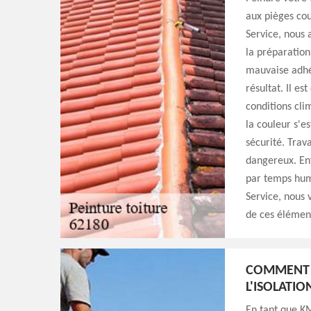
aux pièges cou
Service, nous 
la préparation
mauvaise adhé
résultat. Il es
conditions cli
la couleur s'e
sécurité. Trav
dangereux. Enf
par temps hum
Service, nous 
de ces élément
COMMENT L
L'ISOLATIO
En tant que KM