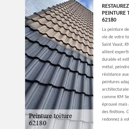
RESTAUREZ
PEINTURE 
62180
La peinture de
vie de votre t
Saint Vaast, K
allient expert
durable et esth
métal, peindre
résistance au
peintures adap
architecturale
comme KM Serv
éprouvé mais a
des finitions. 
redonnez à vot