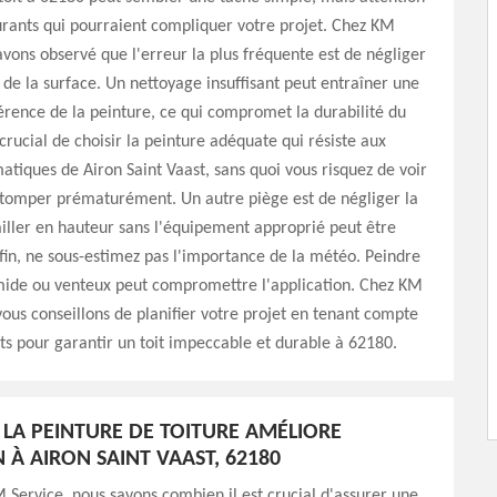
rants qui pourraient compliquer votre projet. Chez KM
avons observé que l'erreur la plus fréquente est de négliger
 de la surface. Un nettoyage insuffisant peut entraîner une
rence de la peinture, ce qui compromet la durabilité du
t crucial de choisir la peinture adéquate qui résiste aux
matiques de Airon Saint Vaast, sans quoi vous risquez de voir
stomper prématurément. Un autre piège est de négliger la
ailler en hauteur sans l'équipement approprié peut être
in, ne sous-estimez pas l'importance de la météo. Peindre
ide ou venteux peut compromettre l'application. Chez KM
vous conseillons de planifier votre projet en tenant compte
s pour garantir un toit impeccable et durable à 62180.
A PEINTURE DE TOITURE AMÉLIORE
N À AIRON SAINT VAAST, 62180
 Service, nous savons combien il est crucial d'assurer une