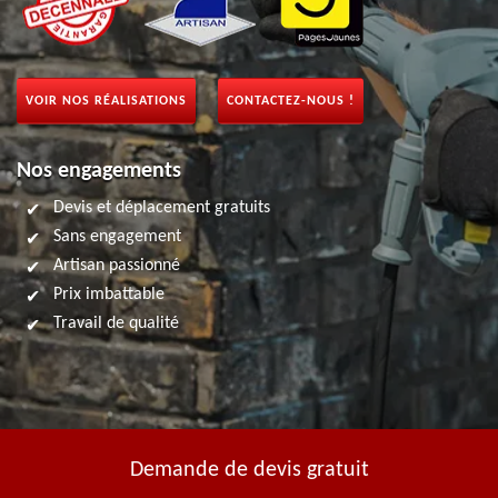
VOIR NOS RÉALISATIONS
CONTACTEZ-NOUS !
Nos engagements
Devis et déplacement gratuits
Sans engagement
Artisan passionné
Prix imbattable
Travail de qualité
Demande de devis gratuit