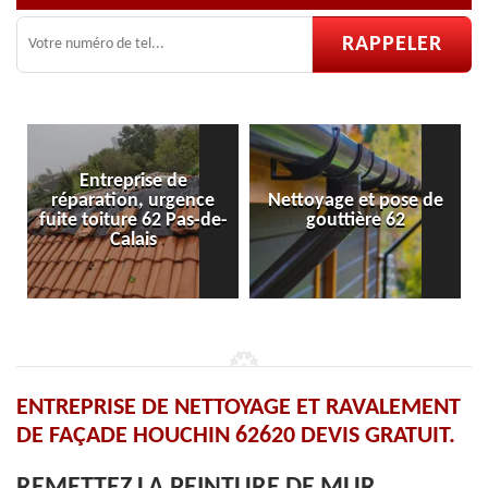
ce
Nettoyage et pose de
Pose et réparation de
-de-
gouttière 62
velux 62
ENTREPRISE DE NETTOYAGE ET RAVALEMENT
DE FAÇADE HOUCHIN 62620 DEVIS GRATUIT.