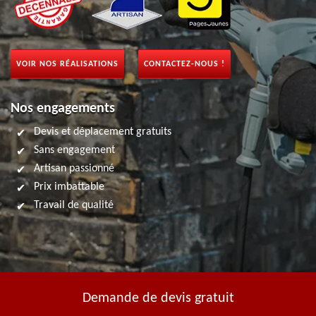
VOIR NOS RÉALISATIONS
CONTACTEZ-NOUS !
Nos engagements
Devis et déplacement gratuits
Sans engagement
Artisan passionné
Prix imbattable
Travail de qualité
Demande de devis gratuit