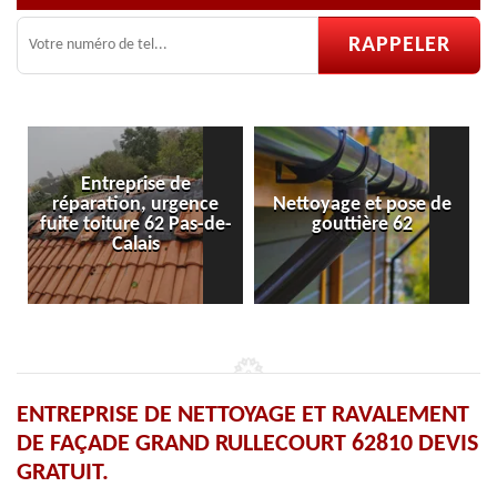
ntreprise de
ation, urgence
Nettoyage et pose de
Pose et rép
oiture 62 Pas-de-
gouttière 62
velu
Calais
ENTREPRISE DE NETTOYAGE ET RAVALEMENT
DE FAÇADE GRAND RULLECOURT 62810 DEVIS
GRATUIT.