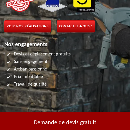
VOIR NOS RÉALISATIONS
CONTACTEZ-NOUS !
Nos engagements
Devis et déplacement gratuits
Sans engagement
Artisan passionné
Prix imbattable
Travail de qualité
Demande de devis gratuit