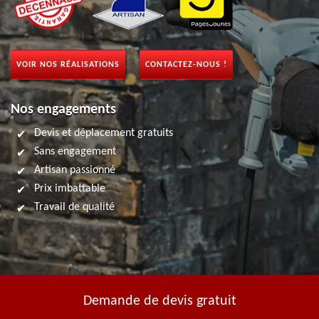
VOIR NOS RÉALISATIONS
CONTACTEZ-NOUS !
Nos engagements
Devis et déplacement gratuits
Sans engagement
Artisan passionné
Prix imbattable
Travail de qualité
Demande de devis gratuit