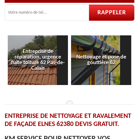
Entreprise de
éparation, urgence
Nettoyage et pose de
Pose et
te toiture 62 Pas-de-
gouttière 62
v
Calais
ENTREPRISE DE NETTOYAGE ET RAVALEMENT
DE FAÇADE ELNES 62380 DEVIS GRATUIT.