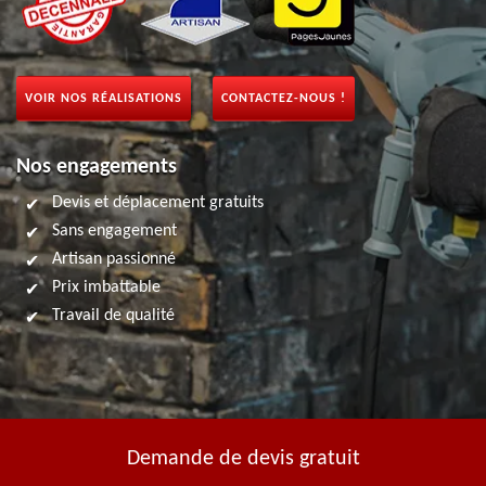
VOIR NOS RÉALISATIONS
CONTACTEZ-NOUS !
Nos engagements
Devis et déplacement gratuits
Sans engagement
Artisan passionné
Prix imbattable
Travail de qualité
Demande de devis gratuit