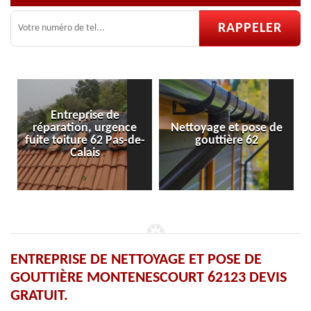
 de
rgence
Nettoyage et pose de
Pose et réparation 
 Pas-de-
gouttière 62
velux 62
ENTREPRISE DE NETTOYAGE ET POSE DE
GOUTTIÈRE MONTENESCOURT 62123 DEVIS
GRATUIT.