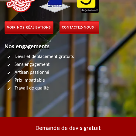
VOIR NOS RÉALISATIONS
CONTACTEZ-NOUS !
Nos engagements
Devis et déplacement gratuits
Sans engagement
Artisan passionné
Prix imbattable
Travail de qualité
Demande de devis gratuit