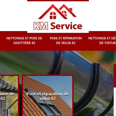
NETTOYAGE ET POSE DE
POSE ET RÉPARATION
NETTOYAGE ET D
GOUTTIÈRE 62
DE VELUX 62
DE TOITUR
Nettoyage et
pose de
Pose et réparation de
démoussage d
 62
velux 62
toiture 62