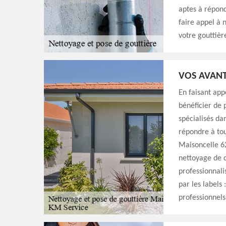
aptes à répond
faire appel à 
votre gouttièr
VOS AVANT
En faisant app
bénéficier de
spécialisés da
répondre à tou
Maisoncelle 62
nettoyage de c
professionnali
par les labels 
professionnels