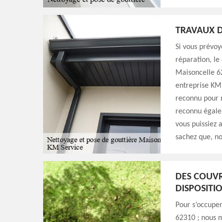
TRAVAUX D
Si vous prévoy
réparation, le
Maisoncelle 62
entreprise KM 
reconnu pour r
reconnu égalem
vous puissiez 
sachez que, no
DES COUVR
DISPOSITI
Pour s’occuper
62310 ; nous m