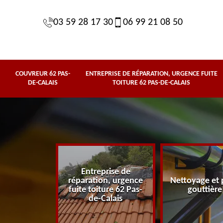
03 59 28 17 30
06 99 21 08 50
COUVREUR 62 PAS-
ENTREPRISE DE RÉPARATION, URGENCE FUITE
DE-CALAIS
TOITURE 62 PAS-DE-CALAIS
Entreprise de
62 Pas-de-
réparation, urgence
Nettoyage et 
lais
fuite toiture 62 Pas-
gouttière
de-Calais