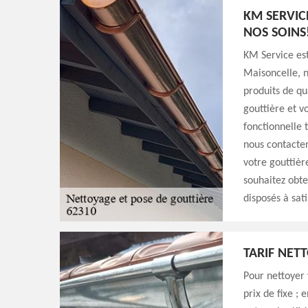
KM SERVIC
NOS SOINS
KM Service est
Maisoncelle, n
produits de qu
gouttière et v
fonctionnelle t
nous contacter
votre gouttièr
souhaitez obte
disposés à sat
TARIF NET
Pour nettoyer 
prix de fixe ; 