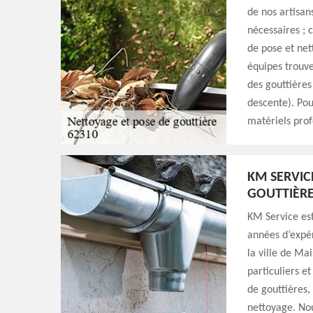
de nos artisan
nécessaires ; 
de pose et net
équipes trouve
des gouttière
descente). Pou
matériels prof
KM SERVIC
GOUTTIÈR
KM Service est
années d’expé
la ville de Ma
particuliers e
de gouttières,
nettoyage. Nou