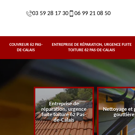
03 59 28 17 30
06 99 21 08 50
COUVREUR 62 PAS-
ENTREPRISE DE RÉPARATION, URGENCE FUITE
DE-CALAIS
TOITURE 62 PAS-DE-CALAIS
Entreprise de
62 Pas-de-
réparation, urgence
Nettoyage et 
lais
fuite toiture 62 Pas-
gouttière
de-Calais