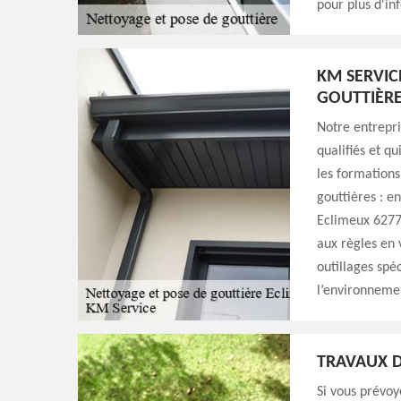
pour plus d'inf
KM SERVIC
GOUTTIÈR
Notre entrepri
qualifiés et q
les formations
gouttières : en
Eclimeux 6277
aux règles en 
outillages spéc
l’environnemen
TRAVAUX D
Si vous prévoy