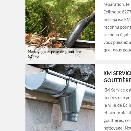
réparation, le
Eclimeux 62770
entreprise KM 
reconnu pour r
reconnu égalem
vous puissiez 
que, nous pouv
KM SERVIC
GOUTTIÈR
KM Service est
années d’expé
la ville de Ec
et aux profess
gouttières, co
nettoyage. Nou