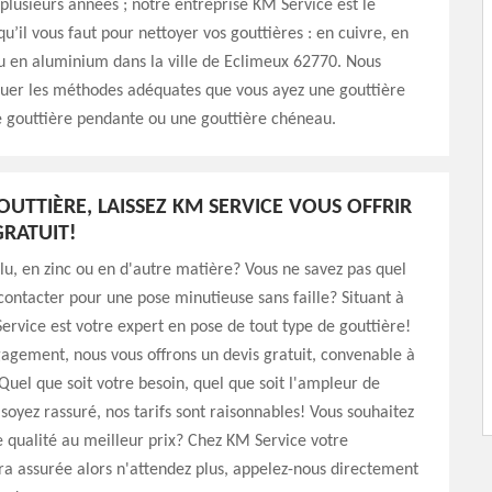
plusieurs années ; notre entreprise KM Service est le
qu’il vous faut pour nettoyer vos gouttières : en cuivre, en
u en aluminium dans la ville de Eclimeux 62770. Nous
quer les méthodes adéquates que vous ayez une gouttière
 gouttière pendante ou une gouttière chéneau.
OUTTIÈRE, LAISSEZ KM SERVICE VOUS OFFRIR
GRATUIT!
lu, en zinc ou en d'autre matière? Vous ne savez pas quel
contacter pour une pose minutieuse sans faille? Situant à
rvice est votre expert en pose de tout type de gouttière!
agement, nous vous offrons un devis gratuit, convenable à
Quel que soit votre besoin, quel que soit l'ampleur de
 soyez rassuré, nos tarifs sont raisonnables! Vous souhaitez
 qualité au meilleur prix? Chez KM Service votre
era assurée alors n'attendez plus, appelez-nous directement