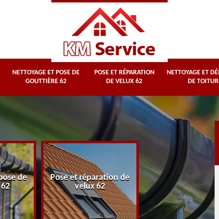
NETTOYAGE ET POSE DE
POSE ET RÉPARATION
NETTOYAGE ET D
GOUTTIÈRE 62
DE VELUX 62
DE TOITUR
Nettoyage et
pose de
Pose et réparation de
démoussage d
 62
velux 62
toiture 62