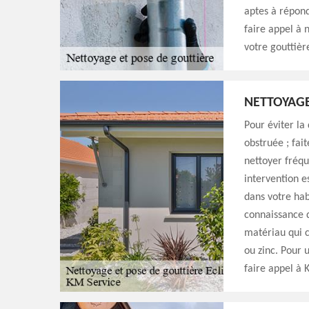
aptes à répond
faire appel à 
votre gouttiè
NETTOYAGE
Pour éviter la 
obstruée ; fai
nettoyer fréq
intervention es
dans votre hab
connaissance d
matériau qui c
ou zinc. Pour 
faire appel à 