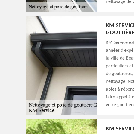
nettoyage de v
KM SERVIC
GOUTTIÈR
KM Service est
années d’expé
la ville de Be
particuliers e
de gouttières,
nettoyage. Nou
aptes à répond
faire appel à 
votre gouttièr
KM SERVIC