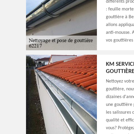
différents pro
: feuille mort
gouttière à Be
allons appliqu
anti-mousse. A
vos gouttières
KM SERVIC
GOUTTIÈRE
Nettoyez votre
gouttière, nou
dizaines d'an
une gouttière 
les salissures
qualité et eff
vous? Protégez