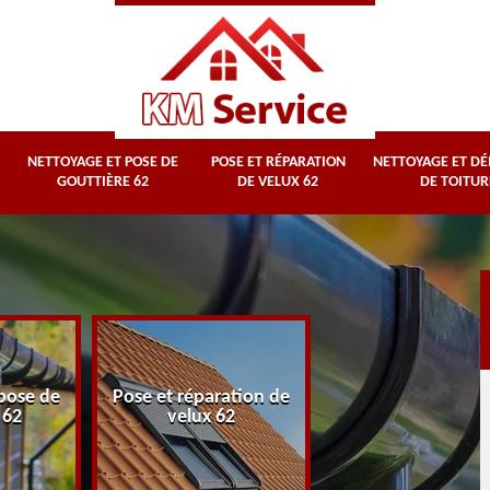
NETTOYAGE ET POSE DE
POSE ET RÉPARATION
NETTOYAGE ET D
GOUTTIÈRE 62
DE VELUX 62
DE TOITUR
Nettoyage et
pose de
Pose et réparation de
démoussage d
 62
velux 62
toiture 62