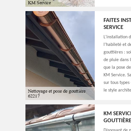
FAITES IN
SERVICE
L’installation 
l’habileté et 
gouttières : s
de pluie dans 
que la pose de 
KM Service. Sa
sur tous type
le style archi
KM SERVICE
GOUTTIÈRE
Disposant de p