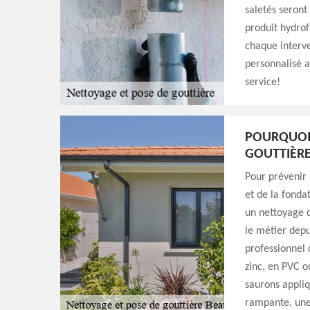
saletés seron
produit hydrof
chaque interve
personnalisé a
service!
POURQUOI 
GOUTTIÈRE
Pour prévenir l
et de la fonda
un nettoyage d
le métier depu
professionnel 
zinc, en PVC o
saurons appli
rampante, une