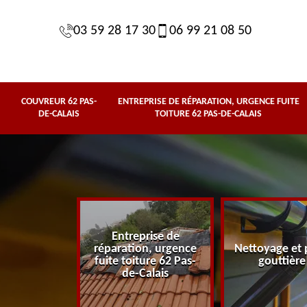
03 59 28 17 30
06 99 21 08 50
COUVREUR 62 PAS-
ENTREPRISE DE RÉPARATION, URGENCE FUITE
DE-CALAIS
TOITURE 62 PAS-DE-CALAIS
Entreprise de
62 Pas-de-
réparation, urgence
Nettoyage et 
lais
fuite toiture 62 Pas-
gouttière
de-Calais