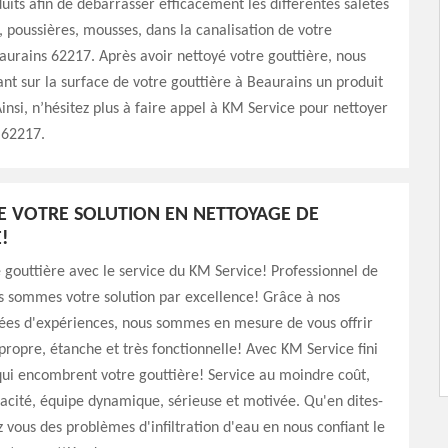
duits afin de débarrasser efficacement les différentes saletés
e, poussières, mousses, dans la canalisation de votre
aurains 62217. Après avoir nettoyé votre gouttière, nous
ant sur la surface de votre gouttière à Beaurains un produit
insi, n’hésitez plus à faire appel à KM Service pour nettoyer
 62217.
E VOTRE SOLUTION EN NETTOYAGE DE
!
 gouttière avec le service du KM Service! Professionnel de
s sommes votre solution par excellence! Grâce à nos
nées d'expériences, nous sommes en mesure de vous offrir
propre, étanche et très fonctionnelle! Avec KM Service fini
 qui encombrent votre gouttière! Service au moindre coût,
icacité, équipe dynamique, sérieuse et motivée. Qu'en dites-
 vous des problèmes d'infiltration d'eau en nous confiant le