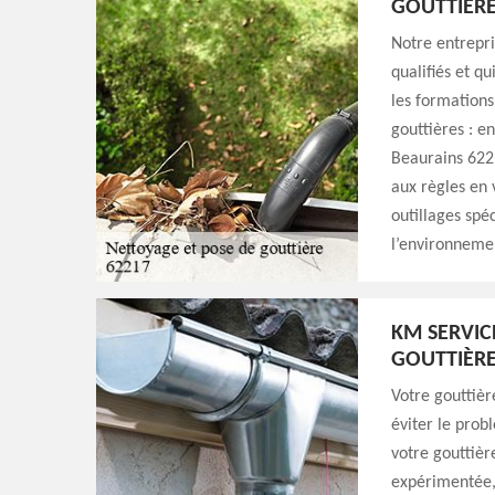
GOUTTIÈR
Notre entrepri
qualifiés et q
les formations
gouttières : en
Beaurains 622
aux règles en 
outillages spéc
l’environnemen
KM SERVIC
GOUTTIÈRE
Votre gouttièr
éviter le prob
votre gouttièr
expérimentée, 