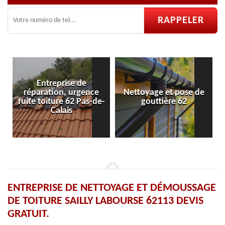
 de
rgence
Nettoyage et pose de
Pose et réparation 
 Pas-de-
gouttière 62
velux 62
ENTREPRISE DE NETTOYAGE ET DÉMOUSSAGE
DE TOITURE SAILLY LABOURSE 62113 DEVIS
GRATUIT.