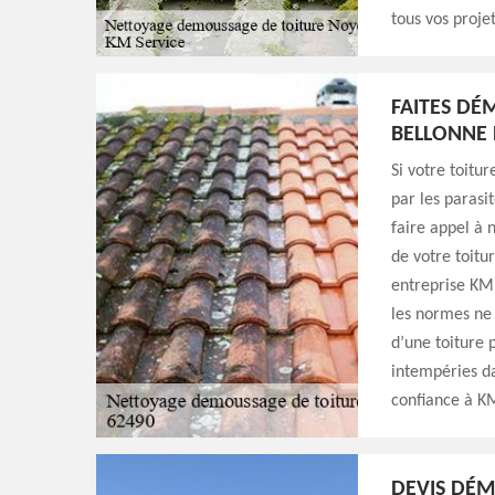
tous vos proje
FAITES DÉ
BELLONNE 
Si votre toit
par les parasi
faire appel à
de votre toitu
entreprise KM 
les normes ne 
d’une toiture 
intempéries da
confiance à K
DEVIS DÉM