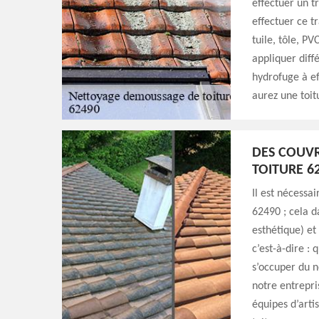
effectuer un t
effectuer ce t
tuile, tôle, PV
appliquer diff
hydrofuge à ef
aurez une toit
DES COUVR
TOITURE 6
Il est nécessa
62490 ; cela da
esthétique) et
c’est-à-dire : 
s’occuper du n
notre entrepri
équipes d’arti