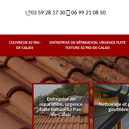
03 59 28 17 30
06 99 21 08 50
COUVREUR 62 PAS-
ENTREPRISE DE RÉPARATION, URGENCE FUITE
DE-CALAIS
TOITURE 62 PAS-DE-CALAIS
Entreprise de
62 Pas-de-
réparation, urgence
Nettoyage et 
lais
fuite toiture 62 Pas-
gouttière
de-Calais