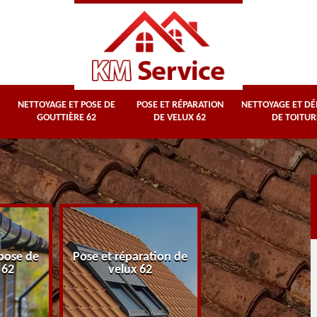
NETTOYAGE ET POSE DE
POSE ET RÉPARATION
NETTOYAGE ET D
GOUTTIÈRE 62
DE VELUX 62
DE TOITUR
Nettoyage et
pose de
Pose et réparation de
démoussage d
 62
velux 62
toiture 62