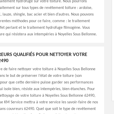
raitement hydrofuge sur votre toiture. Nous pourrons
raitement sur tous types de revêtement toiture : ardoise,
C, lauze, shingle, bac acier et bien d’autres. Nous pouvons
érentes méthodes pour ce faire, comme : le traitement
fet perlant et le traitement hydrofuge filmogène. Vous
ure qui résistera aux intempéries à Noyelles Sous Bellonne.
EURS QUALIFIÉS POUR NETTOYER VOTRE
2490
ire de faire nettoyer votre toiture à Noyelles Sous Bellonne
ns le but de préserver l’état de votre toiture (son
 pour que cette dernière puisse garder ses performances
qui isole bien, résiste aux intempéries, bien étanches. Pour
ettoyage de votre toiture à Noyelles Sous Bellonne 62490,
se KM Service mettra à votre service les savoir-faire de nos
sans couvreurs 62490. Quel que soit le type de revêtement