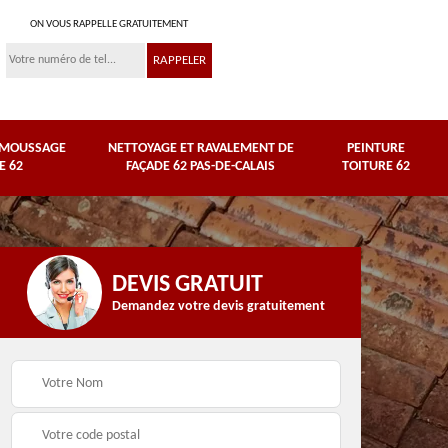
ON VOUS RAPPELLE GRATUITEMENT
ÉMOUSSAGE
NETTOYAGE ET RAVALEMENT DE
PEINTURE
E 62
FAÇADE 62 PAS-DE-CALAIS
TOITURE 62
DEVIS GRATUIT
Demandez votre devis gratuitement
Nettoyage et
e
ravalement de façade
Peinture toiture 62
62 Pas-de-Calais