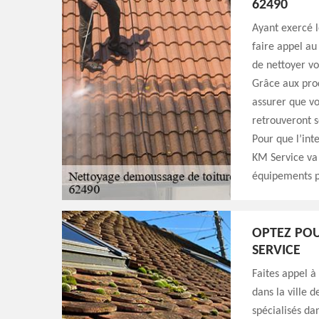
62490
Ayant exercé l
faire appel au
de nettoyer vo
Grâce aux prod
assurer que vo
retrouveront s
Pour que l’int
KM Service va 
équipements p
OPTEZ POU
SERVICE
Faites appel à
dans la ville
spécialisés da