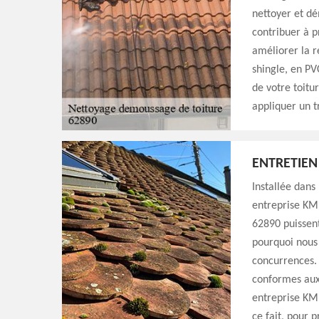
nettoyer et dé
contribuer à p
améliorer la ré
shingle, en PV
de votre toitu
appliquer un t
ENTRETIEN
Installée dans
entreprise KM 
62890 puissent
pourquoi nous 
concurrences. 
conformes aux 
entreprise KM 
ce fait, pour 