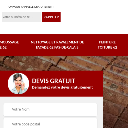
ON VOUS RAPPELLE GRATUITEMENT
ÉMOUSSAGE
NETTOYAGE ET RAVALEMENT DE
PEINTURE
E 62
FAÇADE 62 PAS-DE-CALAIS
TOITURE 62
DEVIS GRATUIT
Demandez votre devis gratuitement
Nettoyage et
e
ravalement de façade
Peinture toiture 62
62 Pas-de-Calais