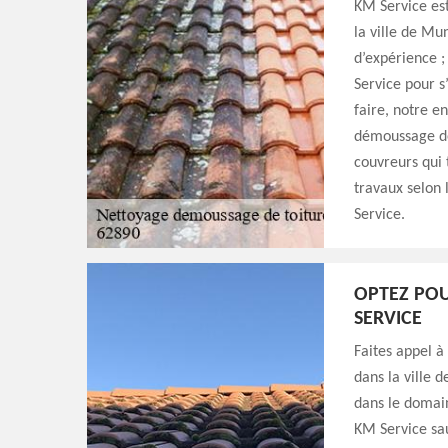
KM Service est
la ville de Mu
d’expérience ;
Service pour s
faire, notre e
démoussage de 
couvreurs qui 
travaux selon 
Service.
OPTEZ POU
SERVICE
Faites appel à
dans la ville
dans le domain
KM Service sau