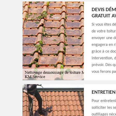
DEVIS DÉM
GRATUIT A
Si vous êtes d
de votre toitu
envoyer une d
engagera en ri
grâce à ce do
intervention, 
prévoir. Dès q
vous ferons pa
ENTRETIEN
Pour entreteni
solliciter les
outillages néc