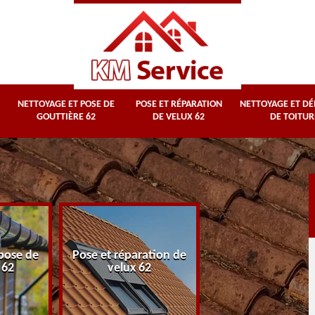
NETTOYAGE ET POSE DE
POSE ET RÉPARATION
NETTOYAGE ET D
GOUTTIÈRE 62
DE VELUX 62
DE TOITUR
Nettoyage et
pose de
Pose et réparation de
démoussage d
 62
velux 62
toiture 62