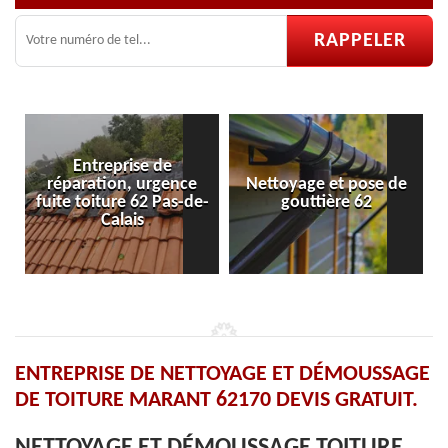
eprise de
on, urgence
Nettoyage et pose de
Pose et répara
ure 62 Pas-de-
gouttière 62
velux 6
alais
ENTREPRISE DE NETTOYAGE ET DÉMOUSSAGE
DE TOITURE MARANT 62170 DEVIS GRATUIT.