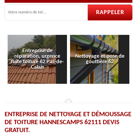
ce
Nettoyage et pose de
Pose et réparation de
-de-
gouttière 62
velux 62
ENTREPRISE DE NETTOYAGE ET DÉMOUSSAGE
DE TOITURE HANNESCAMPS 62111 DEVIS
GRATUIT.