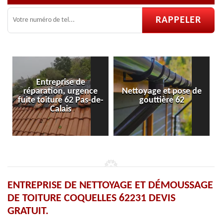
Entreprise de
ration, urgence
Nettoyage et pose de
Pose et ré
toiture 62 Pas-de-
gouttière 62
vel
Calais
ENTREPRISE DE NETTOYAGE ET DÉMOUSSAGE
DE TOITURE COQUELLES 62231 DEVIS
GRATUIT.