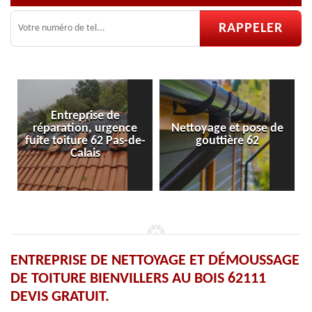
prise de
on, urgence
Nettoyage et pose de
Pose et réparat
re 62 Pas-de-
gouttière 62
velux 62
lais
ENTREPRISE DE NETTOYAGE ET DÉMOUSSAGE
DE TOITURE BIENVILLERS AU BOIS 62111
DEVIS GRATUIT.