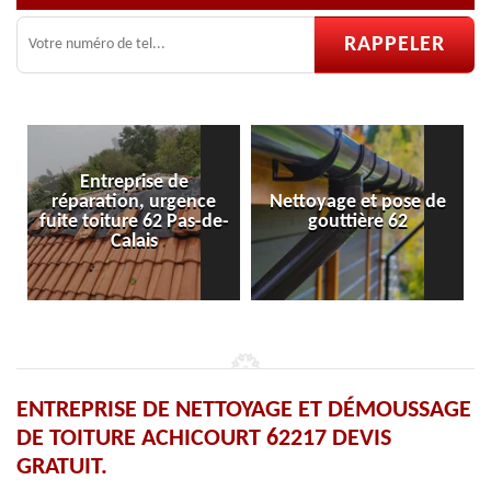
Entreprise de
réparation, urgence
Nettoyage et pose de
Pose e
ite toiture 62 Pas-de-
gouttière 62
Calais
ENTREPRISE DE NETTOYAGE ET DÉMOUSSAGE
DE TOITURE ACHICOURT 62217 DEVIS
GRATUIT.