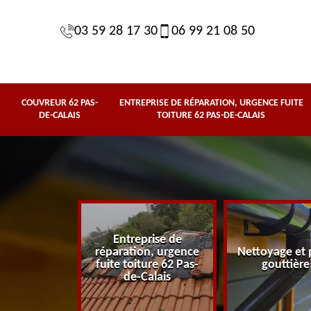
03 59 28 17 30
06 99 21 08 50
COUVREUR 62 PAS-
ENTREPRISE DE RÉPARATION, URGENCE FUITE
DE-CALAIS
TOITURE 62 PAS-DE-CALAIS
Entreprise de
62 Pas-de-
réparation, urgence
Nettoyage et 
lais
fuite toiture 62 Pas-
gouttière
de-Calais