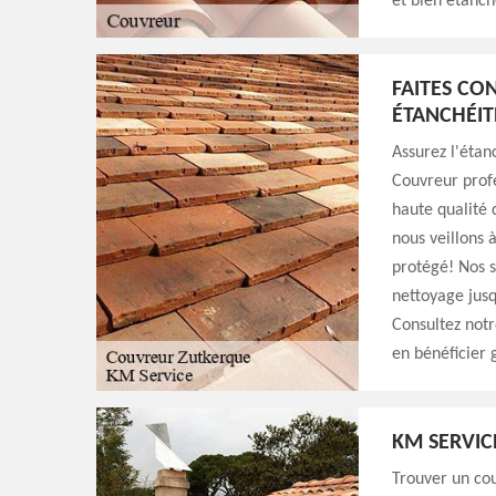
et bien étanch
FAITES CO
ÉTANCHÉIT
Assurez l'étan
Couvreur profe
haute qualité 
nous veillons à
protégé! Nos s
nettoyage jusq
Consultez notr
en bénéficier 
KM SERVIC
Trouver un cou