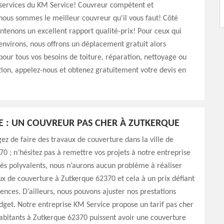
 services du KM Service! Couvreur compétent et
ous sommes le meilleur couvreur qu'il vous faut! Côté
intenons un excellent rapport qualité-prix! Pour ceux qui
environs, nous offrons un déplacement gratuit alors
 pour tous vos besoins de toiture, réparation, nettoyage ou
on, appelez-nous et obtenez gratuitement votre devis en
E : UN COUVREUR PAS CHER À ZUTKERQUE
gez de faire des travaux de couverture dans la ville de
0 ; n’hésitez pas à remettre vos projets à notre entreprise
ès polyvalents, nous n’aurons aucun problème à réaliser
ux de couverture à Zutkerque 62370 et cela à un prix défiant
ences. D’ailleurs, nous pouvons ajuster nos prestations
dget. Notre entreprise KM Service propose un tarif pas cher
abitants à Zutkerque 62370 puissent avoir une couverture