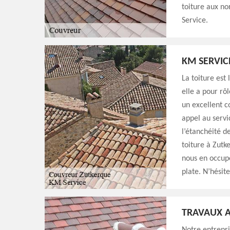
toiture aux no
Service.
KM SERVIC
La toiture est
elle a pour rô
un excellent c
appel au servi
l’étanchéité d
toiture à Zutke
nous en occupe
plate. N’hésit
TRAVAUX A