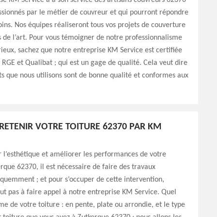
se KM Service a à son service des artisans couvreurs 62370
assionnés par le métier de couvreur et qui pourront répondre
oins. Nos équipes réaliseront tous vos projets de couverture
s de l’art. Pour vous témoigner de notre professionnalisme
rieux, sachez que notre entreprise KM Service est certifiée
: RGE et Qualibat ; qui est un gage de qualité. Cela veut dire
ts que nous utilisons sont de bonne qualité et conformes aux
TRETENIR VOTRE TOITURE 62370 PAR KM
 l’esthétique et améliorer les performances de votre
erque 62370, il est nécessaire de faire des travaux
équemment ; et pour s’occuper de cette intervention,
out pas à faire appel à notre entreprise KM Service. Quel
me de votre toiture : en pente, plate ou arrondie, et le type