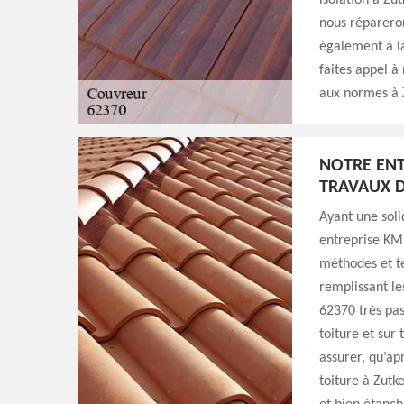
isolation à Zut
nous répareron
également à la
faites appel à
aux normes à 
NOTRE ENT
TRAVAUX D
Ayant une soli
entreprise KM 
méthodes et te
remplissant le
62370 très pas
toiture et sur
assurer, qu’ap
toiture à Zutk