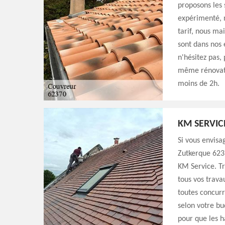
proposons les
expérimenté, n
tarif, nous ma
sont dans nos 
n'hésitez pas,
même rénovati
moins de 2h.
KM SERVIC
Si vous envisa
Zutkerque 6237
KM Service. Tr
tous vos trava
toutes concurr
selon votre bu
pour que les h