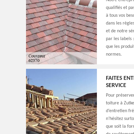
Notre entrepri
qualifiés et p
à tous vos bes
dans les règle
et de notre sé
par les labels 
que les produi
normes.
FAITES EN
SERVICE
Pour préserver
toiture à Zutk
d’entretien fr
n’hésitez surt
que soit la for