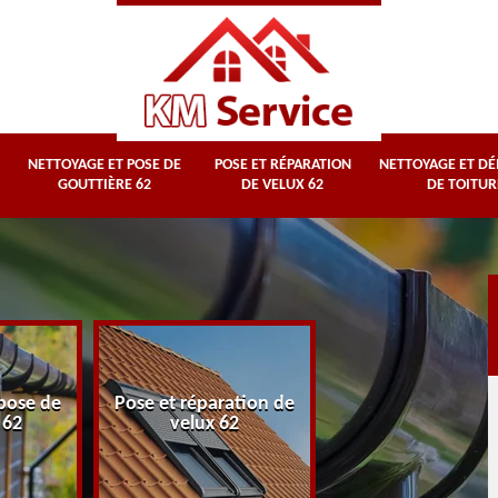
NETTOYAGE ET POSE DE
POSE ET RÉPARATION
NETTOYAGE ET D
GOUTTIÈRE 62
DE VELUX 62
DE TOITUR
Nettoyage et
pose de
Pose et réparation de
démoussage d
 62
velux 62
toiture 62