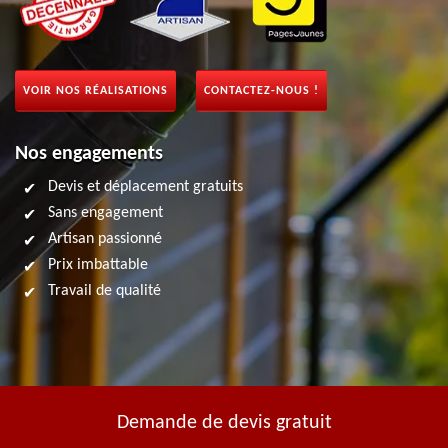
VOIR NOS RÉALISATIONS
CONTACTEZ-NOUS !
Nos engagements
Devis et déplacement gratuits
Sans engagement
Artisan passionné
Prix imbattable
Travail de qualité
Demande de devis gratuit