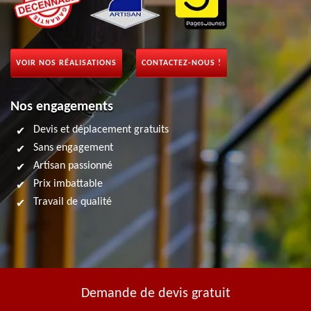
VOIR NOS RÉALISATIONS
CONTACTEZ-NOUS !
Nos engagements
Devis et déplacement gratuits
Sans engagement
Artisan passionné
Prix imbattable
Travail de qualité
Demande de devis gratuit