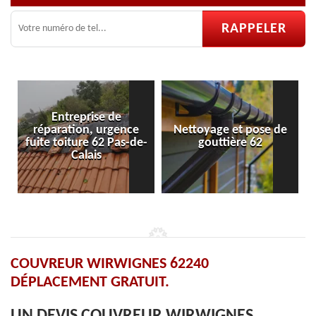
e
ence
Nettoyage et pose de
Pose et réparation de
as-de-
gouttière 62
velux 62
COUVREUR WIRWIGNES 62240
DÉPLACEMENT GRATUIT.