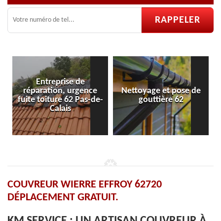
Entreprise de
paration, urgence
Nettoyage et pose de
Pose et r
e toiture 62 Pas-de-
gouttière 62
ve
Calais
COUVREUR WIERRE EFFROY 62720
DÉPLACEMENT GRATUIT.