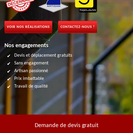
VOIR NOS RÉALISATIONS
CONTACTEZ-NOUS !
Nos engagements
Devis et déplacement gratuits
Sans engagement
Artisan passionné
Prix imbattable
Travail de qualité
Demande de devis gratuit