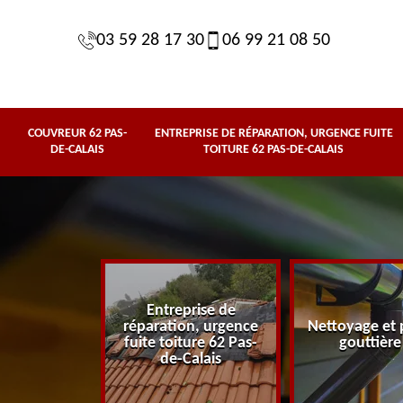
03 59 28 17 30
06 99 21 08 50
COUVREUR 62 PAS-
ENTREPRISE DE RÉPARATION, URGENCE FUITE
DE-CALAIS
TOITURE 62 PAS-DE-CALAIS
Entreprise de
62 Pas-de-
réparation, urgence
Nettoyage et 
lais
fuite toiture 62 Pas-
gouttière
de-Calais