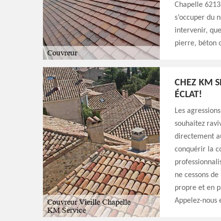
Chapelle 62136
s’occuper du 
intervenir, qu
pierre, béton 
CHEZ KM S
ÉCLAT!
Les agressions
souhaitez ravi
directement a
conquérir la c
professionnali
ne cessons de 
propre et en pa
Appelez-nous e