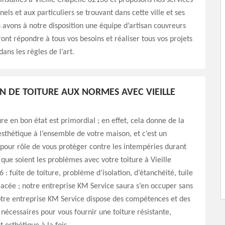
stallés à Vieille Chapelle 62136 et proposons nos services
els et aux particuliers se trouvant dans cette ville et ses
 avons à notre disposition une équipe d’artisan couvreurs
ont répondre à tous vos besoins et réaliser tous vos projets
ans les règles de l’art.
N DE TOITURE AUX NORMES AVEC VIEILLE
ure en bon état est primordial ; en effet, cela donne de la
’esthétique à l’ensemble de votre maison, et c’est un
pour rôle de vous protéger contre les intempéries durant
 que soient les problèmes avec votre toiture à Vieille
: fuite de toiture, problème d’isolation, d’étanchéité, tuile
acée ; notre entreprise KM Service saura s’en occuper sans
tre entreprise KM Service dispose des compétences et des
nécessaires pour vous fournir une toiture résistante,