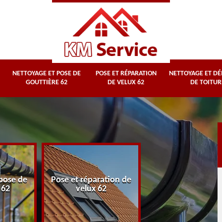
NETTOYAGE ET POSE DE
POSE ET RÉPARATION
NETTOYAGE ET D
GOUTTIÈRE 62
DE VELUX 62
DE TOITUR
Nettoyage et
pose de
Pose et réparation de
démoussage d
 62
velux 62
toiture 62