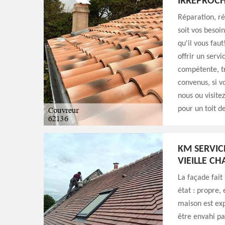
IRRÉPROCH
Réparation, r
soit vos besoi
qu'il vous fau
offrir un servi
compétente, tr
convenus, si v
nous ou visite
pour un toit d
KM SERVIC
VIEILLE CH
La façade fait 
état : propre,
maison est exp
être envahi par