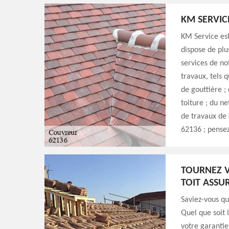
KM SERVIC
KM Service est
dispose de plu
services de no
travaux, tels q
de gouttière ;
toiture ; du n
de travaux de 
62136 ; pensez
TOURNEZ V
TOIT ASSU
Saviez-vous q
Quel que soit 
votre garantie!