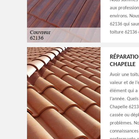
Nous sommes in
aux professionn
environs. Nous
62136 qui saur
toiture 62136 d
RÉPARATIO
CHAPELLE
Avoir une toit
valeur et de l
élément qui a 
l’année. Quels
Chapelle 62136 
cassée ou dépl
problèmes. No
connaissances 