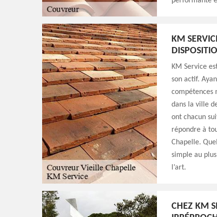
performante et
KM SERVIC
DISPOSITI
KM Service est
son actif. Ayan
compétences n
dans la ville 
ont chacun sui
répondre à tou
Chapelle. Quell
simple au plus
l’art.
CHEZ KM S