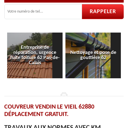
e
ence
Nettoyage et pose de
Pose et réparation de
as-de-
gouttière 62
velux 62
COUVREUR VENDIN LE VIEIL 62880
DÉPLACEMENT GRATUIT.