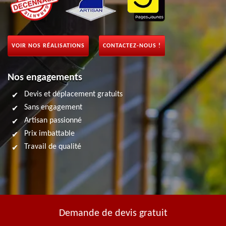
VOIR NOS RÉALISATIONS
CONTACTEZ-NOUS !
Nos engagements
Devis et déplacement gratuits
Sans engagement
Artisan passionné
Prix imbattable
Travail de qualité
Demande de devis gratuit