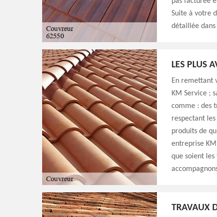
pas facturée e
Suite à votre 
détaillée dans 
LES PLUS 
En remettant v
KM Service ; s
comme : des tr
respectant les
produits de qu
entreprise KM S
que soient les
accompagnons 
TRAVAUX D