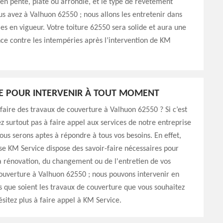
: en pente, plate ou arrondie, et le type de revêtement
us avez à Valhuon 62550 ; nous allons les entretenir dans
es en vigueur. Votre toiture 62550 sera solide et aura une
ce contre les intempéries après l’intervention de KM
E POUR INTERVENIR À TOUT MOMENT
faire des travaux de couverture à Valhuon 62550 ? Si c’est
ez surtout pas à faire appel aux services de notre entreprise
ous serons aptes à répondre à tous vos besoins. En effet,
se KM Service dispose des savoir-faire nécessaires pour
a rénovation, du changement ou de l'entretien de vos
ouverture à Valhuon 62550 ; nous pouvons intervenir en
 que soient les travaux de couverture que vous souhaitez
ésitez plus à faire appel à KM Service.