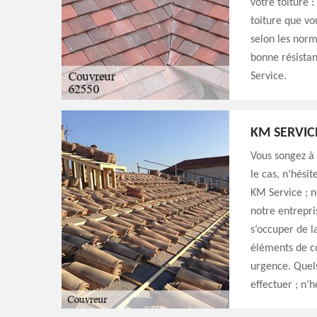
votre toiture 
toiture que vo
selon les norm
bonne résistan
Service.
KM SERVIC
Vous songez à 
le cas, n’hésit
KM Service ; n
notre entrepri
s’occuper de l
éléments de c
urgence. Quels
effectuer ; n’h