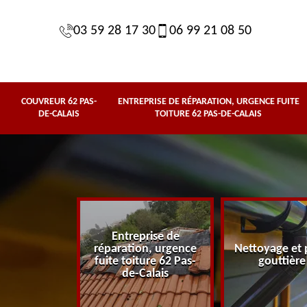
03 59 28 17 30
06 99 21 08 50
COUVREUR 62 PAS-
ENTREPRISE DE RÉPARATION, URGENCE FUITE
DE-CALAIS
TOITURE 62 PAS-DE-CALAIS
Entreprise de
62 Pas-de-
réparation, urgence
Nettoyage et 
lais
fuite toiture 62 Pas-
gouttière
de-Calais