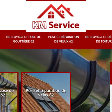
NETTOYAGE ET POSE DE
POSE ET RÉPARATION
NETTOYAGE ET D
GOUTTIÈRE 62
DE VELUX 62
DE TOITUR
Nettoyage et
pose de
Pose et réparation de
démoussage d
 62
velux 62
toiture 62