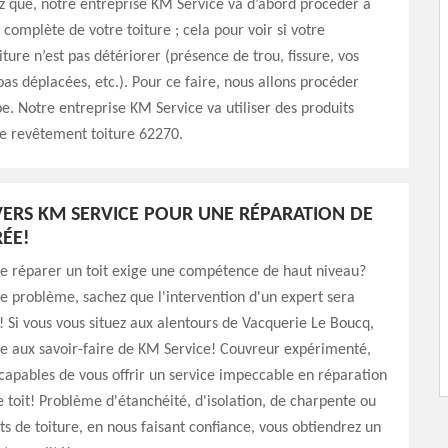
z que, notre entreprise KM Service va d’abord procéder à
 complète de votre toiture ; cela pour voir si votre
ture n’est pas détériorer (présence de trou, fissure, vos
 pas déplacées, etc.). Pour ce faire, nous allons procéder
e. Notre entreprise KM Service va utiliser des produits
re revêtement toiture 62270.
ERS KM SERVICE POUR UNE RÉPARATION DE
RÉE!
ue réparer un toit exige une compétence de haut niveau?
le problème, sachez que l'intervention d'un expert sera
! Si vous vous situez aux alentours de Vacquerie Le Boucq,
ce aux savoir-faire de KM Service! Couvreur expérimenté,
apables de vous offrir un service impeccable en réparation
e toit! Problème d'étanchéité, d'isolation, de charpente ou
s de toiture, en nous faisant confiance, vous obtiendrez un