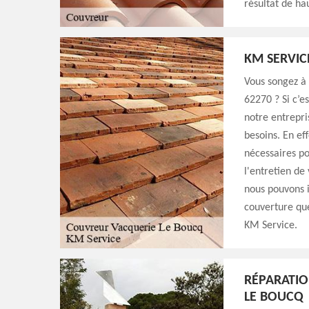
résultat de ha
KM SERVIC
Vous songez à 
62270 ? Si c’es
notre entrepri
besoins. En ef
nécessaires p
l'entretien de
nous pouvons i
couverture que
KM Service.
RÉPARATIO
LE BOUCQ