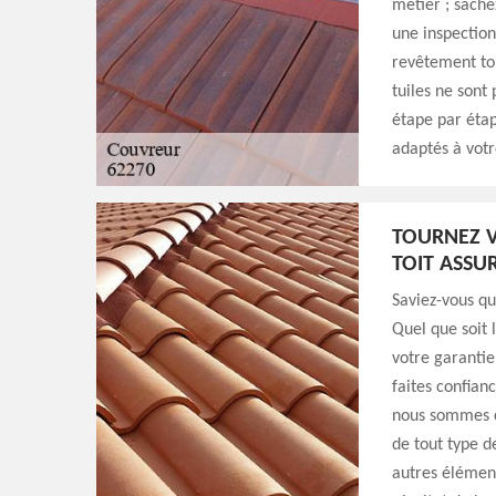
métier ; sache
une inspection
revêtement toi
tuiles ne sont
étape par étap
adaptés à vot
TOURNEZ V
TOIT ASSU
Saviez-vous q
Quel que soit 
votre garantie
faites confian
nous sommes c
de tout type d
autres élément