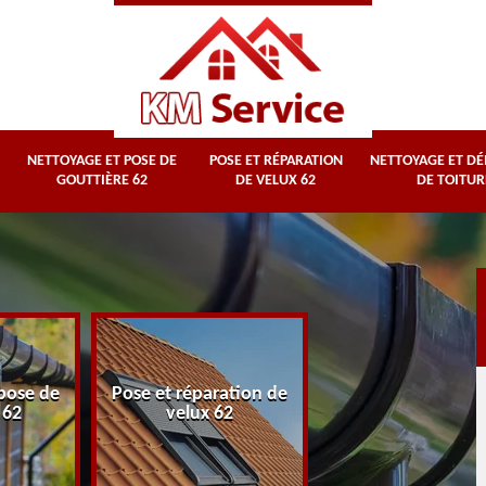
NETTOYAGE ET POSE DE
POSE ET RÉPARATION
NETTOYAGE ET D
GOUTTIÈRE 62
DE VELUX 62
DE TOITUR
Nettoyage et
pose de
Pose et réparation de
démoussage d
 62
velux 62
toiture 62