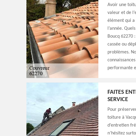
Avoir une toit
valeur et de l
élément qui a 
l’année. Quels
Boucq 62270 : 
cassée ou dépl
problèmes. No
connaissances 
performante et
FAITES EN
SERVICE
Pour préserver
toiture à Vacq
d’entretien fr
n’hésitez surt