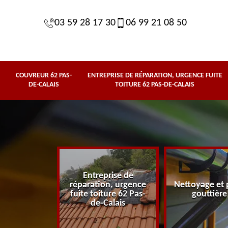
03 59 28 17 30
06 99 21 08 50
COUVREUR 62 PAS-
ENTREPRISE DE RÉPARATION, URGENCE FUITE
DE-CALAIS
TOITURE 62 PAS-DE-CALAIS
Entreprise de
62 Pas-de-
réparation, urgence
Nettoyage et 
lais
fuite toiture 62 Pas-
gouttière
de-Calais