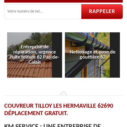
ntreprise de
ation, urgence
Nettoyage et pose de
Pose et rép
oiture 62 Pas-de-
gouttière 62
velu
Calais
COUVREUR TILLOY LES HERMAVILLE 62690
DÉPLACEMENT GRATUIT.