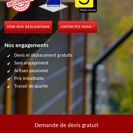
VOIR NOS RÉALISATIONS
CONTACTEZ-NOUS !
Nos engagements
Devis et déplacement gratuits
Sans engagement
Artisan passionné
Prix imbattable
Travail de qualité
Demande de devis gratuit