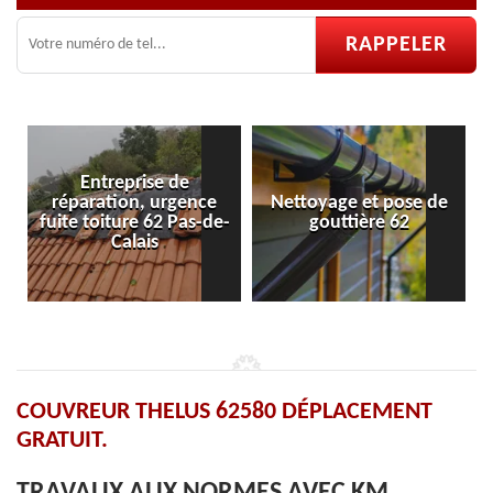
Nettoyage et pose de
Pose et réparation de
e-
gouttière 62
velux 62
COUVREUR THELUS 62580 DÉPLACEMENT
GRATUIT.