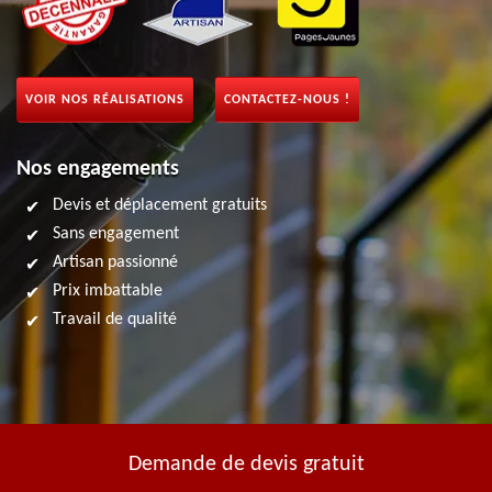
VOIR NOS RÉALISATIONS
CONTACTEZ-NOUS !
Nos engagements
Devis et déplacement gratuits
Sans engagement
Artisan passionné
Prix imbattable
Travail de qualité
Demande de devis gratuit