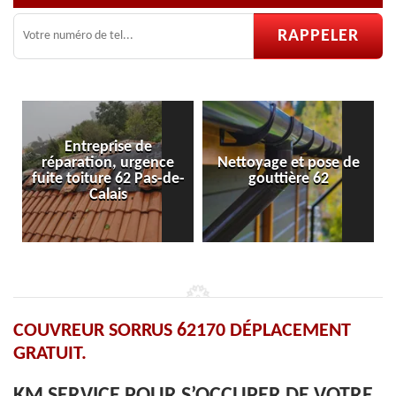
ntreprise de
ation, urgence
Nettoyage et pose de
Pose et rép
oiture 62 Pas-de-
gouttière 62
velu
Calais
COUVREUR SORRUS 62170 DÉPLACEMENT
GRATUIT.