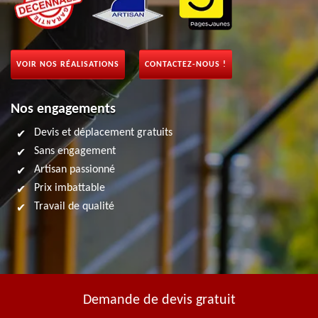
VOIR NOS RÉALISATIONS
CONTACTEZ-NOUS !
Nos engagements
Devis et déplacement gratuits
Sans engagement
Artisan passionné
Prix imbattable
Travail de qualité
Demande de devis gratuit