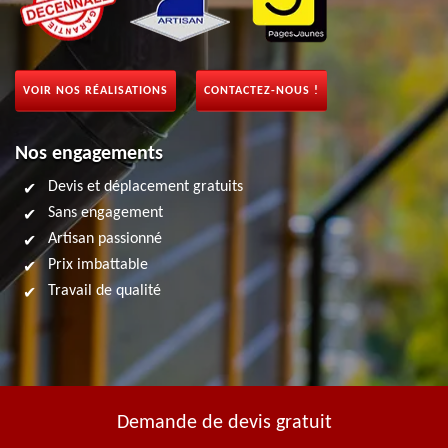
VOIR NOS RÉALISATIONS
CONTACTEZ-NOUS !
Nos engagements
Devis et déplacement gratuits
Sans engagement
Artisan passionné
Prix imbattable
Travail de qualité
Demande de devis gratuit