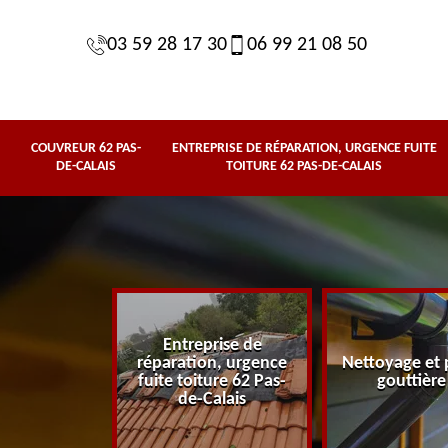
03 59 28 17 30
06 99 21 08 50
COUVREUR 62 PAS-
ENTREPRISE DE RÉPARATION, URGENCE FUITE
DE-CALAIS
TOITURE 62 PAS-DE-CALAIS
Entreprise de
62 Pas-de-
réparation, urgence
Nettoyage et 
lais
fuite toiture 62 Pas-
gouttière
de-Calais