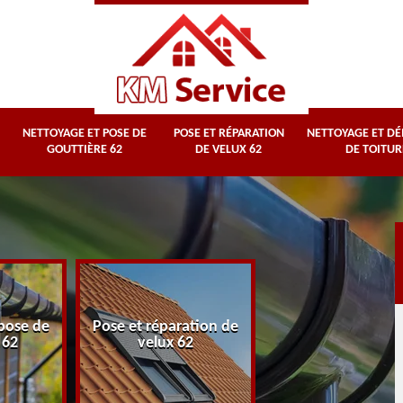
NETTOYAGE ET POSE DE
POSE ET RÉPARATION
NETTOYAGE ET D
GOUTTIÈRE 62
DE VELUX 62
DE TOITUR
Nettoyage et
pose de
Pose et réparation de
démoussage d
 62
velux 62
toiture 62