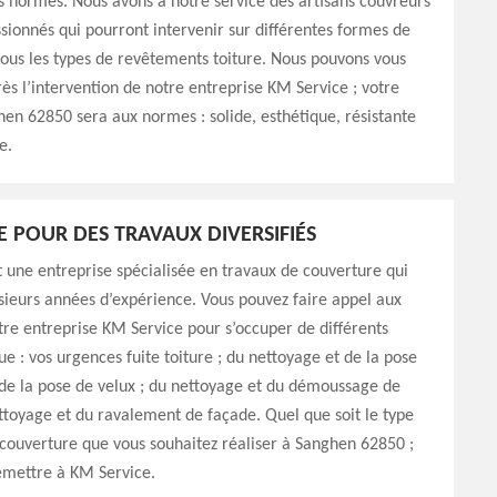
s normes. Nous avons à notre service des artisans couvreurs
sionnés qui pourront intervenir sur différentes formes de
 tous les types de revêtements toiture. Nous pouvons vous
rès l’intervention de notre entreprise KM Service ; votre
hen 62850 sera aux normes : solide, esthétique, résistante
e.
E POUR DES TRAVAUX DIVERSIFIÉS
 une entreprise spécialisée en travaux de couverture qui
sieurs années d’expérience. Vous pouvez faire appel aux
tre entreprise KM Service pour s’occuper de différents
ue : vos urgences fuite toiture ; du nettoyage et de la pose
 de la pose de velux ; du nettoyage et du démoussage de
ettoyage et du ravalement de façade. Quel que soit le type
couverture que vous souhaitez réaliser à Sanghen 62850 ;
emettre à KM Service.