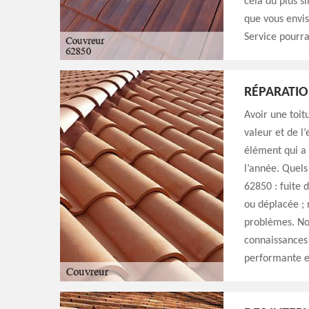
cela du plus s
que vous envis
Service pourra
RÉPARATIO
Avoir une toit
valeur et de l
élément qui a 
l’année. Quels
62850 : fuite d
ou déplacée ; 
problèmes. No
connaissances 
performante et