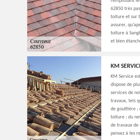
remplissant le
62850 très pas
toiture et sur
assurer, qu’ap
toiture à Sang
et bien étanch
KM SERVIC
KM Service est
dispose de plu
services de no
travaux, tels q
de gouttière ;
toiture ; du n
de travaux de 
pensez à les r