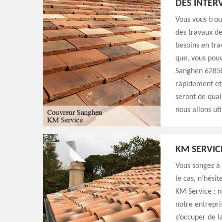
DES INTER
Vous vous trou
des travaux de
besoins en tra
que, vous pouv
Sanghen 62850,
rapidement et 
seront de qual
nous allons ut
KM SERVIC
Vous songez à 
le cas, n’hésit
KM Service ; n
notre entrepri
s’occuper de l