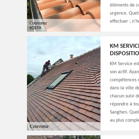
éléments de c
urgence. Quels
effectuer ; n’h
KM SERVIC
DISPOSITI
KM Service est
son actif. Ayan
compétences n
dans la ville 
chacun suivi d
répondre à tou
Sanghen. Quell
au plus complex