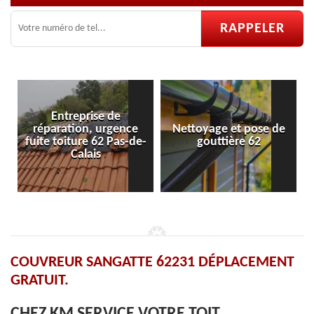
ce
Nettoyage et pose de
Pose et réparation de
-de-
gouttière 62
velux 62
COUVREUR SANGATTE 62231 DÉPLACEMENT
GRATUIT.