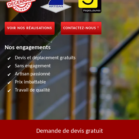
VOIR NOS RÉALISATIONS
CONTACTEZ-NOUS !
Nos engagements
Devis et déplacement gratuits
Sans engagement
Artisan passionné
Prix imbattable
Travail de qualité
Demande de devis gratuit