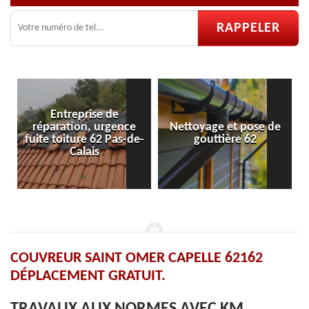
Entreprise de
réparation, urgence
Nettoyage et pose de
Pos
fuite toiture 62 Pas-de-
gouttière 62
Calais
COUVREUR SAINT OMER CAPELLE 62162
DÉPLACEMENT GRATUIT.