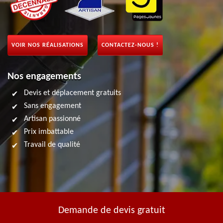
VOIR NOS RÉALISATIONS
CONTACTEZ-NOUS !
Nos engagements
Devis et déplacement gratuits
Sans engagement
Artisan passionné
Prix imbattable
Travail de qualité
Demande de devis gratuit