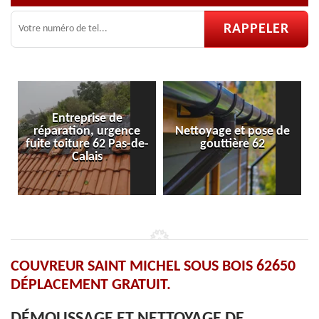
ce
Nettoyage et pose de
Pose et réparation de
-de-
gouttière 62
velux 62
COUVREUR SAINT MICHEL SOUS BOIS 62650
DÉPLACEMENT GRATUIT.