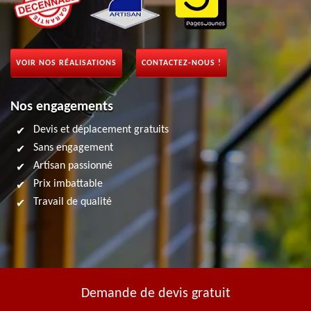
VOIR NOS RÉALISATIONS
CONTACTEZ-NOUS !
Nos engagements
Devis et déplacement gratuits
Sans engagement
Artisan passionné
Prix imbattable
Travail de qualité
Demande de devis gratuit