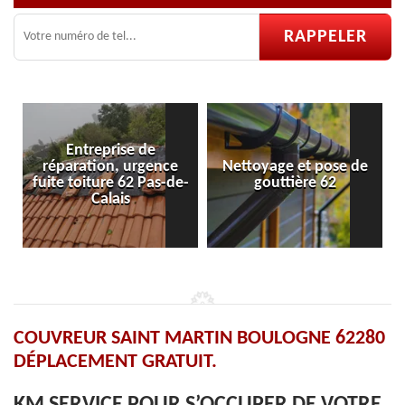
e
ence
Nettoyage et pose de
Pose et réparation de
as-de-
gouttière 62
velux 62
COUVREUR SAINT MARTIN BOULOGNE 62280
DÉPLACEMENT GRATUIT.