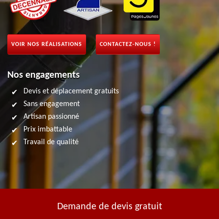
VOIR NOS RÉALISATIONS
CONTACTEZ-NOUS !
Nos engagements
Devis et déplacement gratuits
Sans engagement
Artisan passionné
Prix imbattable
Travail de qualité
Demande de devis gratuit