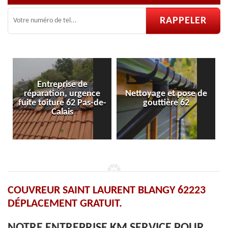
ntreprise de
ation, urgence
Nettoyage et pose de
Pose et rép
oiture 62 Pas-de-
gouttière 62
velu
Calais
COUVREUR SAINT LAURENT BLANGY 62223
DÉPLACEMENT GRATUIT.