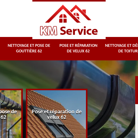
NETTOYAGE ET POSE DE
POSE ET RÉPARATION
NETTOYAGE ET D
GOUTTIÈRE 62
DE VELUX 62
DE TOITUR
Nettoyage et
pose de
Pose et réparation de
démoussage d
 62
velux 62
toiture 62