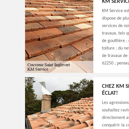
KM SERVIC
KM Service est
dispose de plu
services de no
travaux, tels q
de gouttière ;
toiture ; du n
de travaux de 
62250 ; pensez
CHEZ KM S
ÉCLAT!
Les agressions
souhaitez ravi
directement a
conquérir la c