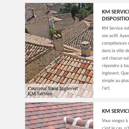
KM SERVIC
DISPOSITI
KM Service est
son actif. Ayan
compétences n
dans la ville 
ont chacun sui
répondre à tou
Inglevert. Quel
simple au plus
l’art.
KM SERVIC
Vous songez à 
c’est le cas, n