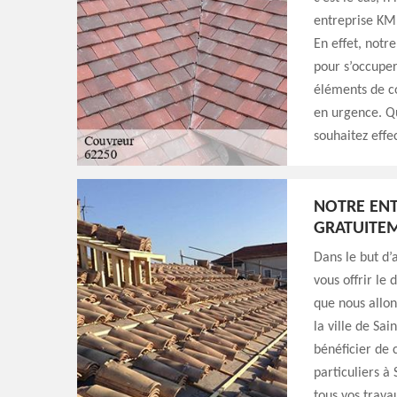
entreprise KM 
En effet, notr
pour s’occuper
éléments de co
en urgence. Qu
souhaitez effe
NOTRE ENT
GRATUITE
Dans le but d’
vous offrir le
que nous allon
la ville de Sai
bénéficier de 
particuliers à 
tous vos trava