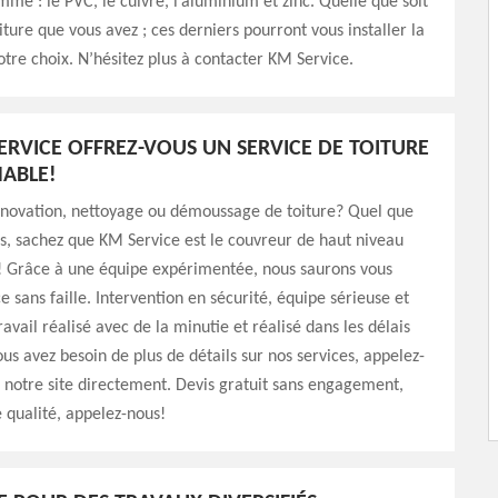
me : le PVC, le cuivre, l’aluminium et zinc. Quelle que soit
iture que vous avez ; ces derniers pourront vous installer la
otre choix. N’hésitez plus à contacter KM Service.
ERVICE OFFREZ-VOUS UN SERVICE DE TOITURE
ABLE!
énovation, nettoyage ou démoussage de toiture? Quel que
ns, sachez que KM Service est le couvreur de haut niveau
t! Grâce à une équipe expérimentée, nous saurons vous
ce sans faille. Intervention en sécurité, équipe sérieuse et
avail réalisé avec de la minutie et réalisé dans les délais
ous avez besoin de plus de détails sur nos services, appelez-
z notre site directement. Devis gratuit sans engagement,
e qualité, appelez-nous!