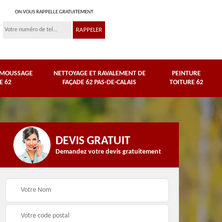
ON VOUS RAPPELLE GRATUITEMENT
ÉMOUSSAGE
NETTOYAGE ET RAVALEMENT DE
PEINTURE
E 62
FAÇADE 62 PAS-DE-CALAIS
TOITURE 62
DEVIS GRATUIT
Demandez votre devis gratuitement
Nettoyage et
e
ravalement de façade
Peinture toiture 62
62 Pas-de-Calais