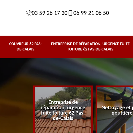
03 59 28 17 30
06 99 21 08 50
COUVREUR 62 PAS-
ENTREPRISE DE RÉPARATION, URGENCE FUITE
DE-CALAIS
TOITURE 62 PAS-DE-CALAIS
Entreprise de
62 Pas-de-
réparation, urgence
Nettoyage et 
lais
fuite toiture 62 Pas-
gouttière
de-Calais