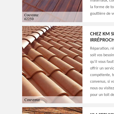
matériaux, com
la forme de to
gouttière de v
CHEZ KM S
IRRÉPROCH
Réparation, r
soit vos besoi
qu'il vous fau
offrir un servi
compétente, tr
convenus, si v
nous ou visite
pour un toit d