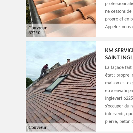
professionnali
ne cessons de 
propre et en pa
Appelez-nous e
KM SERVIC
SAINT ING
La façade fait 
état : propre,
maison est exp
être envahi par
Inglevert 6225
s’occuper du 
intervenir, qu
pierre, béton 