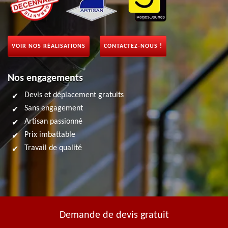
VOIR NOS RÉALISATIONS
CONTACTEZ-NOUS !
Nos engagements
Devis et déplacement gratuits
Sans engagement
Artisan passionné
Prix imbattable
Travail de qualité
Demande de devis gratuit