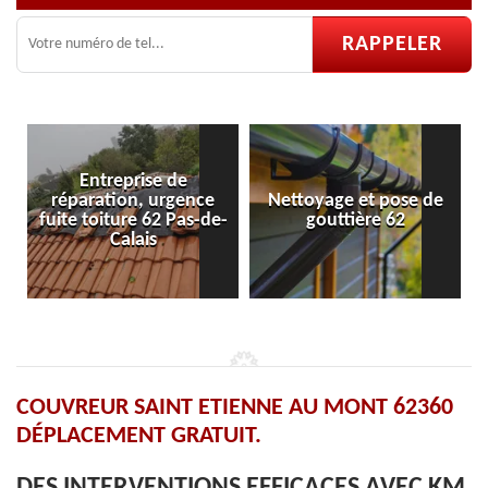
ise de
, urgence
Nettoyage et pose de
Pose et réparati
 62 Pas-de-
gouttière 62
velux 62
is
COUVREUR SAINT ETIENNE AU MONT 62360
DÉPLACEMENT GRATUIT.