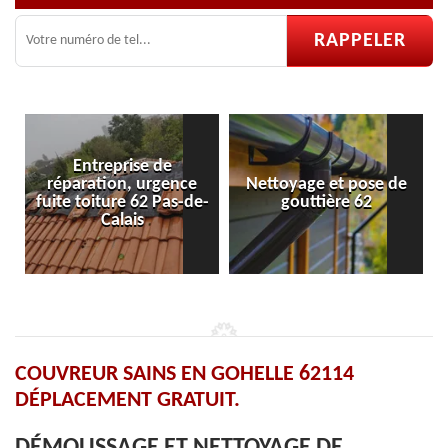
Entreprise de
ration, urgence
Nettoyage et pose de
Pose et ré
toiture 62 Pas-de-
gouttière 62
vel
Calais
COUVREUR SAINS EN GOHELLE 62114
DÉPLACEMENT GRATUIT.