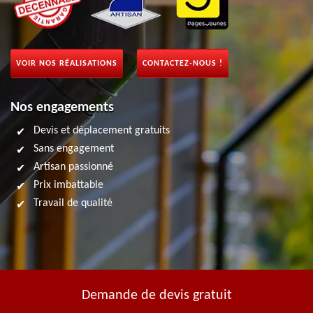
VOIR NOS RÉALISATIONS
CONTACTEZ-NOUS !
Nos engagements
Devis et déplacement gratuits
Sans engagement
Artisan passionné
Prix imbattable
Travail de qualité
Demande de devis gratuit