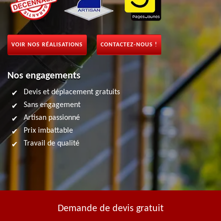
VOIR NOS RÉALISATIONS
CONTACTEZ-NOUS !
Nos engagements
Devis et déplacement gratuits
Sans engagement
Artisan passionné
Prix imbattable
Travail de qualité
Demande de devis gratuit