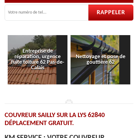
Entreprise de
ration, urgence
Nettoyage et pose de
Pose et ré
toiture 62 Pas-de-
gouttière 62
vel
Calais
COUVREUR SAILLY SUR LA LYS 62840
DÉPLACEMENT GRATUIT.